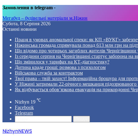
Замовлення в telegram
-
Мегабуд – будівельні матеріали м.Ніжин
Субота, 8 Серпня 2026
Останні новини
Праця в умовах аномальної спеки: як КП «ВУКГ» забезпе
Ніжинська громада спрямувала понад 613 млн грн на пі
Що відомо про чотирьох загиблих жителів Чернігівщини у
Із середини серпня на Чернігівщині стартує заборона на в
Що змінилося у тарифах на КТ-діагностику?
Дитина краде гроші: розмова з психологом
Військова служба за контрактом
Твої права – твій захист! Інформаційна брошура для проти
У Ніжині затримали 22-річного мешканця підозрюваного у
Як відбувається обов’язкова евакуація на прикордонні Че
℃
Nizhyn
19
Facebook
Telegram
Пошук
NizhynNEWS