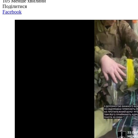
105
Менше хвилини
Поділитися
Facebook