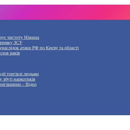
чує чистоту Ніжина
дтримку ЗСУ
наслідок атаки РФ по Києву та області
илов раків
дії торгівлі людьми
 збуті наркотиків
рнігівщини – Відео