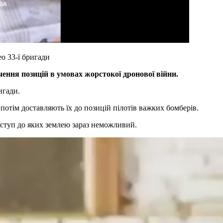
о 33-ї бригади
ечення позицій в умовах жорстокої дронової війни.
игади.
потім доставляють їх до позицій пілотів важких бомберів.
доступ до яких землею зараз неможливий.