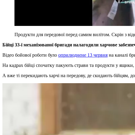
Продукти для передової перед самим вилітом. Скрін з віде
Бійці 33-ї механізованої бригади налагодили харчове забезп
Відео бойової роботи було
оприлюднене 13 червня
на каналі бр
На кадрах бійці спочатку пакують страви та продукти у ящики, 
А вже ті перекидають харчі на передову, де скидають бійцям, 