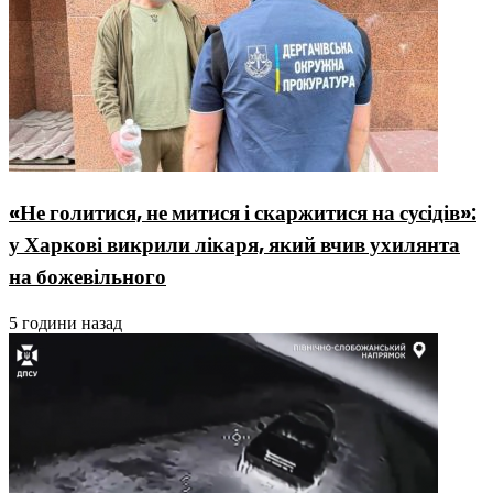
«Не голитися, не митися і скаржитися на сусідів»:
у Харкові викрили лікаря, який вчив ухилянта
на божевільного
5 години назад