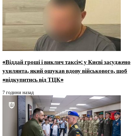
«Віддай гроші і виклич таксі»: у Києві засуджено
ухилянта, який ошукав вдову військового, щоб
«відкупитись від ТЦК»
7 години назад