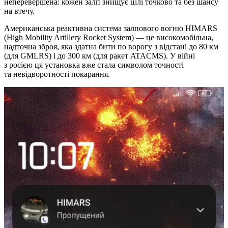
неперевершена: кожен залп знищує цілі точково та без шансу
на втечу.
Американська реактивна система залпового вогню HIMARS
(High Mobility Artillery Rocket System) — це високомобільна,
надточна зброя, яка здатна бити по ворогу з відстані до 80 км
(для GMLRS) і до 300 км (для ракет ATACMS). У війні
з росією ця установка вже стала символом точності
та невідворотності покарання.