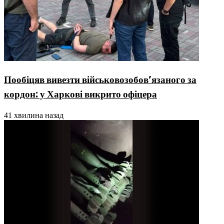
Пообіцяв вивезти військовозобов’язаного за
кордон: у Харкові викрито офіцера
41 хвилина назад