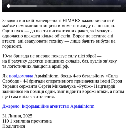
Завдяки високій маневреності HIMARS важко виявити й
майже неможливо знищити в момент виходу на позицію.
Один пуск — до шести високоточних ракет, які можуть
одночасно вражати кілька об’єктів. Ворог не встигає ані
втекти, ані евакуювати техніку — лише бачить вибухи на
горизонті.
19-та бригада не вперше показує силу цієї зброї —
на її рахунку десятки знищених складів, баз, вузлів зв’язку
та логістичних ланцюгів армії рф.
Як
повідомляла
АрміяInform, боєць 4-го батальйону «Сила
Свободи» 4-ї бригади оперативного призначення імені Героя
України сержанта Сергія Михальчука «Рубіж» Нацгвардії
залишився на позиції один, зміг відбити ворожі атаки, а потім
ще і сам виїхав з оточення.
Джерело: Інформаційне агентство АрміяInform
31 Липня, 2025
110
1 хвилина прочитана
Поділитися