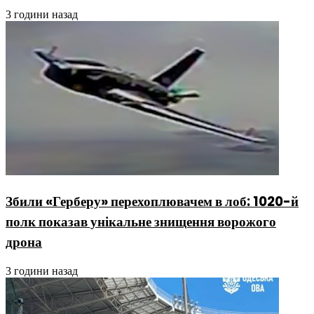
3 години назад
Збили «Герберу» перехоплювачем в лоб: 1020-й
полк показав унікальне знищення ворожого
дрона
3 години назад