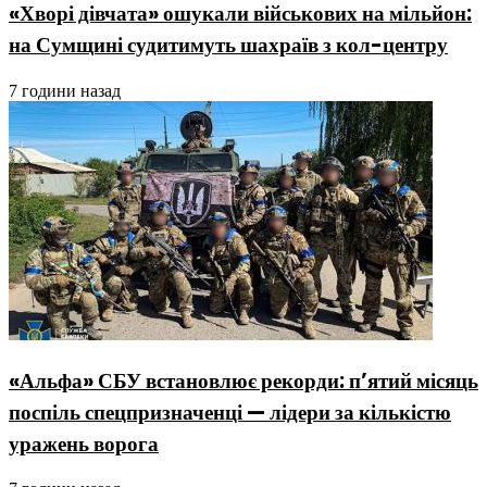
«Хворі дівчата» ошукали військових на мільйон:
на Сумщині судитимуть шахраїв з кол-центру
7 години назад
«Альфа» СБУ встановлює рекорди: п’ятий місяць
поспіль спецпризначенці — лідери за кількістю
уражень ворога