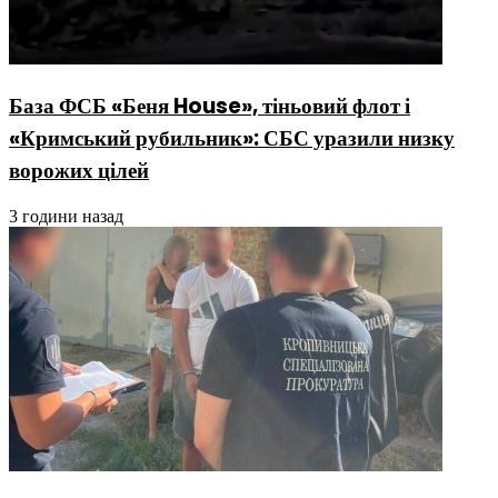
База ФСБ «Беня House», тіньовий флот і
«Кримський рубильник»: СБС уразили низку
ворожих цілей
3 години назад