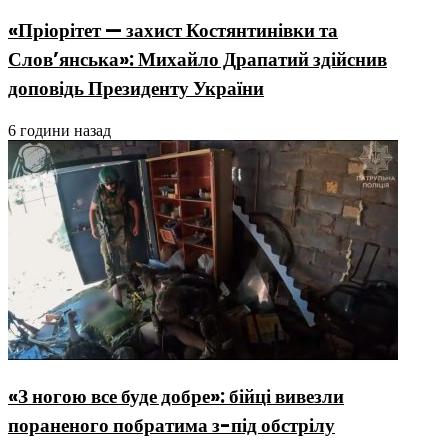
«Пріорітет — захист Костянтинівки та
Слов’янська»: Михайло Драпатий здійснив
доповідь Президенту України
6 години назад
«З ногою все буде добре»: бійці вивезли
пораненого побратима з-під обстрілу