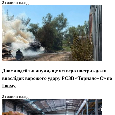
2 години назад
Двоє людей загинули, ще четверо постраждали
внаслідок ворожого удару РСЗВ «Торнадо-С» по
Ізюму
2 години назад