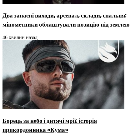
Два запасні виходи, арсенал, склади, спальня:
мінометники облаштували позицію під землею
46 хвилин назад
Борець за небо і дитячі мрії: історія
прикордонника «Кума»