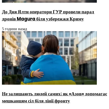
До Дня Ялти оператори ГУР провели парад
дронів Magura біля узбережжя Криму
5 години назад
Не залишають людей самих: як «Азов» допомагає
мешканцям сіл біля лінії фронту