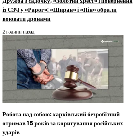
Дружба з садочку, «Золотий хрест» і повернення
із СЗЧ у «Рарог»: «Ширан» і «Пін» обрали
воювати дронами
2 години назад
Робота над собою: харківський безробітний
отримав 15 років за коригування російських
ударів