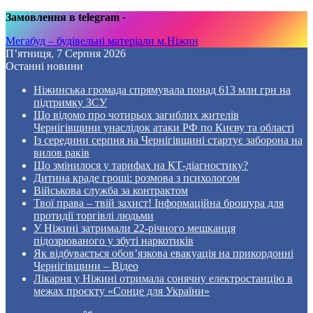
Замовлення в telegram
-
Мегабуд – будівельні матеріали м.Ніжин
П’ятниця, 7 Серпня 2026
Останні новини
Ніжинська громада спрямувала понад 613 млн грн на
підтримку ЗСУ
Що відомо про чотирьох загиблих жителів
Чернігівщини унаслідок атаки РФ по Києву та області
Із середини серпня на Чернігівщині стартує заборона на
вилов раків
Що змінилося у тарифах на КТ-діагностику?
Дитина краде гроші: розмова з психологом
Військова служба за контрактом
Твої права – твій захист! Інформаційна брошура для
протидії торгівлі людьми
У Ніжині затримали 22-річного мешканця
підозрюваного у збуті наркотиків
Як відбувається обов’язкова евакуація на прикордонні
Чернігівщини – Відео
Лікарня у Ніжині отримала сонячну електростанцію в
межах проєкту «Сонце для України»