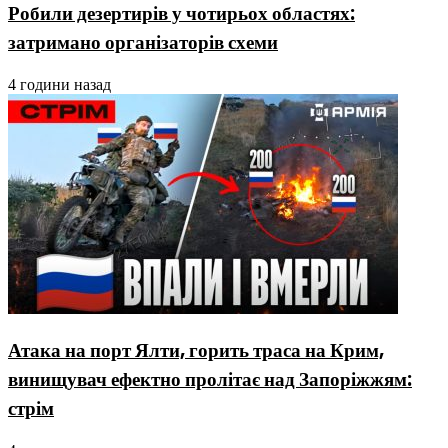
Робили дезертирів у чотирьох областях:
затримано організаторів схеми
4 години назад
Атака на порт Ялти, горить траса на Крим,
винищувач ефектно пролітає над Запоріжжям:
стрім