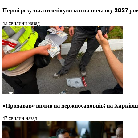
Перші результати очікуються на початку 2027 рок
42 хвилини назад
«Продавав» вплив на держпосадовців: на Харківщ
47 хвилин назад