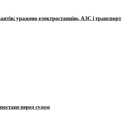
нтів: уражено електростанцію, АЗС і транспорт
постане перед судом