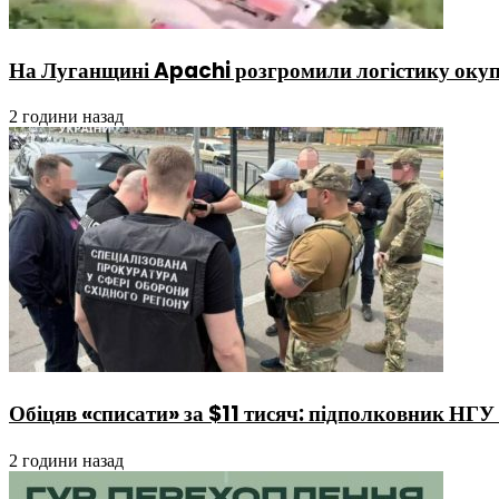
На Луганщині Apachi розгромили логістику окупа
2 години назад
Обіцяв «списати» за $11 тисяч: підполковник НГУ 
2 години назад