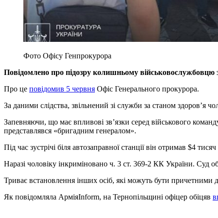
Фото Офісу Генпрокурора
Повідомлено про підозру колишньому військовослужбовцю з
Про це
повідомив 5 червня
Офіс Генерального прокурора.
За даними слідства, звільнений зі служби за станом здоров’я чол
Запевняючи, що має впливові зв’язки серед військового команд
представлявся «бригадним генералом».
Під час зустрічі біля автозаправної станції він отримав $4 тис
Наразі чоловіку інкриміновано ч. 3 ст. 369-2 КК України. Суд 
Триває встановлення інших осіб, які можуть бути причетними 
Як повідомляла АрміяInform, на Тернопільщині офіцер обіцяв
в