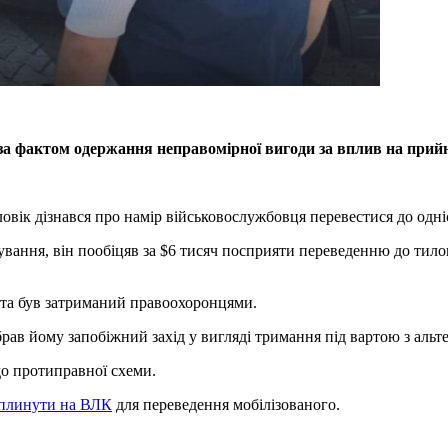
а фактом одержання неправомірної вигоди за вплив на прийн
овік дізнався про намір військовослужбовця перевестися до однієї
ування, він пообіцяв за $6 тисяч посприяти переведенню до тило
яч та був затриманий правоохоронцями.
обрав йому запобіжний захід у вигляді тримання під вартою з аль
до протиправної схеми.
плинути на ВЛК
для переведення мобілізованого.