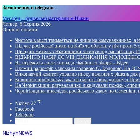
Замовлення в telegram
-
Мегабуд – будівельні матеріали м.Ніжин
Четвер, 6 Серпня 2026
Останні новини
Чистота в місті тримається не лише на комунальниках, а й 
Під час російської атаки на Київ та область у ніч проти 
Ще один житель з Ніжинщини загинув під час обстрілу РФ
ВІДКРИТО НАБІР ДО VIII СКЛИКАННЯ МОЛОДІЖНО
Як пережити спеку: поради сімейного лікаря – Відео
Прямий радіоефір з міським головою О. Кодолою. На ЗСУ
Виконавчий комітет ухвалив низку важливих рішень для 
Колишню поліцейську, яка на смерть збила дитину в Прил
На Чернігівщині рятувальники ліквідували пожежі, спр
Чернігівщина: внаслідок російського удару по Семенівці
℃
Nizhyn
27
Facebook
Telegram
Пошук
NizhynNEWS