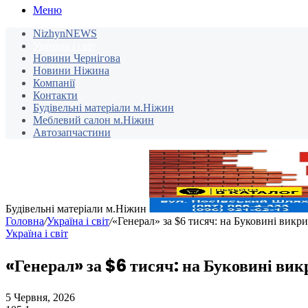
Меню
NizhynNEWS
Україна і світ
Новини Чернігова
Новини Ніжина
Компанії
Контакти
Будівельні матеріали м.Ніжин
Меблевий салон м.Ніжин
Автозапчастини
Будівельні матеріали м.Ніжин
Головна
/
Україна і світ
/
«Генерал» за $6 тисяч: на Буковині викр
Україна і світ
«Генерал» за $6 тисяч: на Буковині вик
5 Червня, 2026