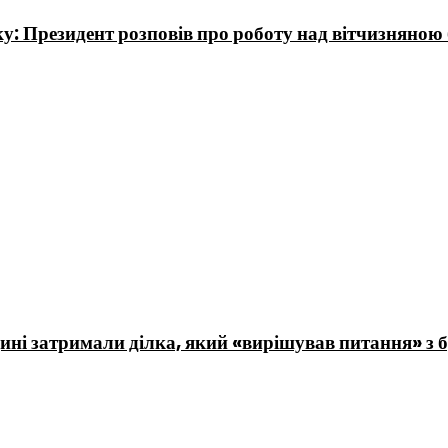
у: Президент розповів про роботу над вітчизняно
ині затримали ділка, який «вирішував питання» з