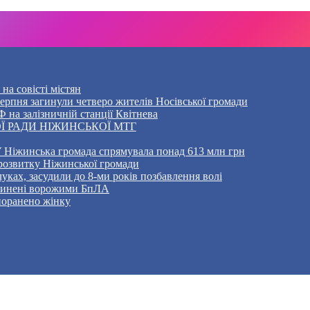
на совісті містян
5 серпня загинули четверо жителів Носівської громади
 на залізничній станції Квітнева
Ї РАДИ НІЖИНСЬКОЇ МТГ
 Ніжинська громада спрямувала понад 613 млн грн
розвитку Ніжинської громади
уках, засудили до 8-ми років позбавлення волі
ичинені ворожими БпЛА
 поранено жінку