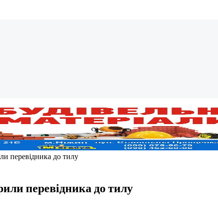
или перевідника до тилу
рили перевідника до тилу