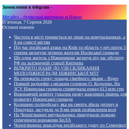
Замовлення в telegram
-
Мегабуд – будівельні матеріали м.Ніжин
П’ятниця, 7 Серпня 2026
Останні новини
Чистота в місті тримається не лише на комунальниках, а
й на совісті містян
Під час російської атаки на Київ та область у ніч проти 5
серпня загинули четверо жителів Носівської громади
Ще один житель з Ніжинщини загинув під час обстрілу
РФ на залізничній станції Квітнева
ВІДКРИТО НАБІР ДО VIII СКЛИКАННЯ
МОЛОДІЖНОЇ РАДИ НІЖИНСЬКОЇ МТГ
Як пережити спеку: поради сімейного лікаря – Відео
Прямий радіоефір з міським головою О. Кодолою. На
ЗСУ Ніжинська громада спрямувала понад 613 млн грн
Виконавчий комітет ухвалив низку важливих рішень для
розвитку Ніжинської громади
Колишню поліцейську, яка на смерть збила дитину в
Прилуках, засудили до 8-ми років позбавлення волі
На Чернігівщині рятувальники ліквідували пожежі,
спричинені ворожими БпЛА
Чернігівщина: внаслідок російського удару по Семенівці