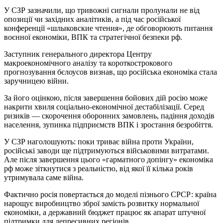
У СЗР зазначили, що тривожні сигнали пролунали не від
опозиції чи західних аналітиків, а під час російської
конференції «шлыковские чтения», де обговорюють питання
воєнної економіки, ВПК та стратегічної безпеки рф.
Заступник генерального директора Центру
макроекономічного аналізу та короткострокового
прогнозування бєлоусов визнав, що російська економіка стала
заручницею війни.
За його оцінкою, після завершення бойових дій росію може
накрити хвиля соціально-економічної дестабілізації. Серед
ризиків — скорочення оборонних замовлень, падіння доходів
населення, зупинка підприємств ВПК і зростання безробіття.
У СЗР наголошують: поки триває війна проти України,
російські заводи ще підтримуються військовими витратами.
Але після завершення цього «гарматного допінгу» економіка
рф може зіткнутися з реальністю, від якої її кілька років
утримувала саме війна.
Фактично росія повертається до моделі пізнього СРСР: країна
нарощує виробництво зброї замість розвитку нормальної
економіки, а державний бюджет працює як апарат штучної
підтримки для депресивних регіонів.