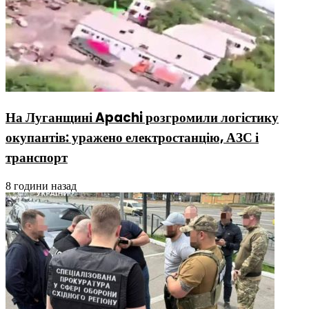
На Луганщині Apachi розгромили логістику
окупантів: уражено електростанцію, АЗС і
транспорт
8 години назад