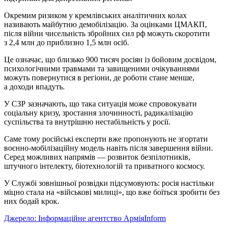
Окремим ризиком у кремлівських аналітичних колах
називають майбутню демобілізацію. За оцінками ЦМАКП,
після війни чисельність збройних сил рф можуть скоротити
з 2,4 млн до приблизно 1,5 млн осіб.
Це означає, що близько 900 тисяч росіян із бойовим досвідом,
психологічними травмами та завищеними очікуваннями
можуть повернутися в регіони, де роботи стане менше,
а доходи впадуть.
У СЗР зазначають, що така ситуація може спровокувати
соціальну кризу, зростання злочинності, радикалізацію
суспільства та внутрішню нестабільність у росії.
Саме тому російські експерти вже пропонують не згортати
воєнно-мобілізаційну модель навіть після завершення війни.
Серед можливих напрямів — розвиток безпілотників,
штучного інтелекту, біотехнологій та приватного космосу.
У Службі зовнішньої розвідки підсумовують: росія настільки
міцно стала на «військові милиці», що вже боїться зробити без
них бодай крок.
Джерело: Інформаційне агентство АрміяInform