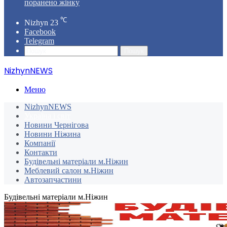
поранено жінку
℃
Nizhyn
23
Facebook
Telegram
Пошук
NizhynNEWS
Меню
NizhynNEWS
Україна і світ
Новини Чернігова
Новини Ніжина
Компанії
Контакти
Будівельні матеріали м.Ніжин
Меблевий салон м.Ніжин
Автозапчастини
Будівельні матеріали м.Ніжин