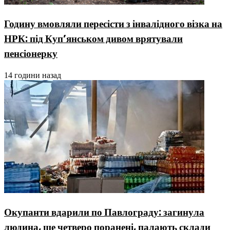
Годину вмовляли пересісти з інвалідного візка на
НРК: під Куп’янськом дивом врятували
пенсіонерку
14 години назад
Окупанти вдарили по Павлограду: загинула
людина, ще четверо поранені, палають склади