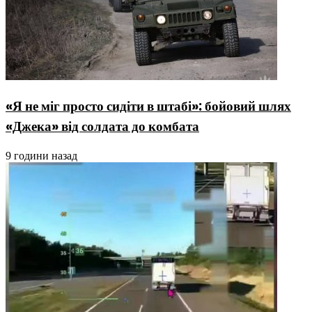
«Я не міг просто сидіти в штабі»: бойовий шлях
«Джека» від солдата до комбата
9 години назад