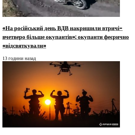
«На російський день ВДВ накришили втричі-
вчетверо більше окупантів»: окупанти феєрично
«відсвяткували»
13 години назад