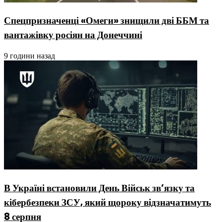
Спецпризначенці «Омеги» знищили дві ББМ та
вантажівку росіян на Донеччині
9 години назад
В Україні встановили День Військ зв’язку та
кібербезпеки ЗСУ, який щороку відзначатимуть
8 серпня