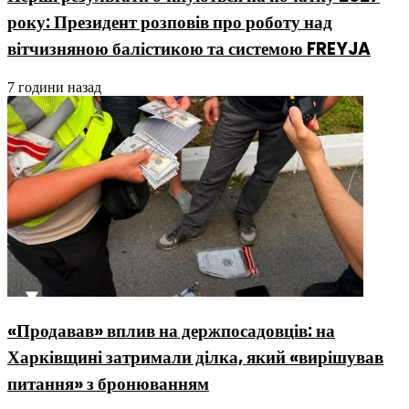
року: Президент розповів про роботу над
вітчизняною балістикою та системою FREYJA
7 години назад
«Продавав» вплив на держпосадовців: на
Харківщині затримали ділка, який «вирішував
питання» з бронюванням