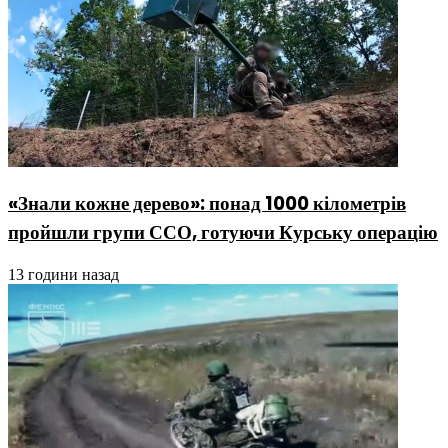
«Знали кожне дерево»: понад 1000 кілометрів
пройшли групи ССО, готуючи Курську операцію
13 години назад