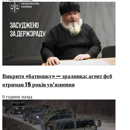
Викрито «батюшку» — зрадника: агент фсб
отримав 15 років ув’язнення
9 години назад