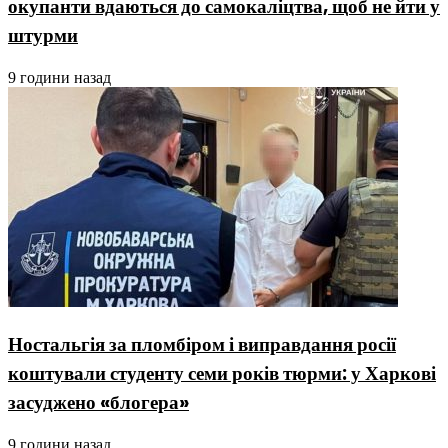
окупанти вдаються до самокаліцтва, щоб не йти у
штурми
9 години назад
Ностальгія за пломбіром і виправдання росії
коштували студенту семи років тюрми: у Харкові
засуджено «блогера»
9 години назад