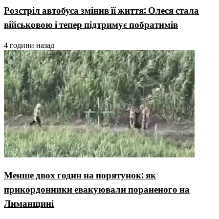
Розстріл автобуса змінив її життя: Олеся стала
військовою і тепер підтримує побратимів
4 години назад
Менше двох годин на порятунок: як
прикордонники евакуювали пораненого на
Лиманщині