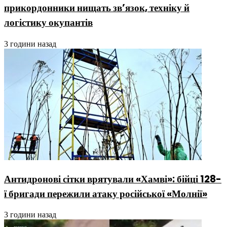
прикордонники нищать зв’язок, техніку й
логістику окупантів
3 години назад
Антидронові сітки врятували «Хамві»: бійці 128-
ї бригади пережили атаку російської «Молнії»
3 години назад