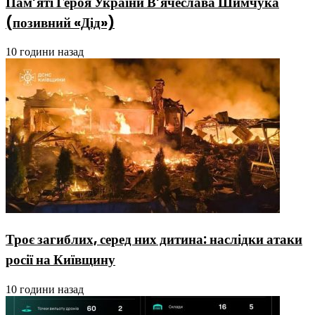
Пам’яті Героя України В’ячеслава Шимчука
(позивний «Дід»)
10 години назад
Троє загиблих, серед них дитина: наслідки атаки
росії на Київщину
10 години назад