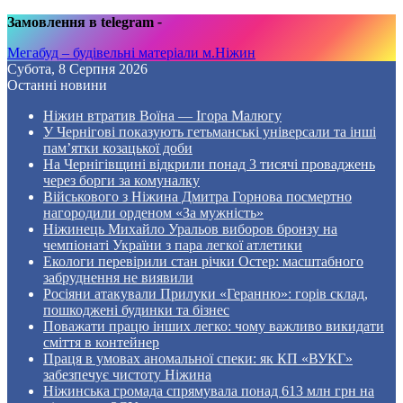
Замовлення в telegram
-
Мегабуд – будівельні матеріали м.Ніжин
Субота, 8 Серпня 2026
Останні новини
Ніжин втратив Воїна — Ігора Малюгу
У Чернігові показують гетьманські універсали та інші
пам’ятки козацької доби
На Чернігівщині відкрили понад 3 тисячі проваджень
через борги за комуналку
Військового з Ніжина Дмитра Горнова посмертно
нагородили орденом «За мужність»
Ніжинець Михайло Уральов виборов бронзу на
чемпіонаті України з пара легкої атлетики
Екологи перевірили стан річки Остер: масштабного
забруднення не виявили
Росіяни атакували Прилуки «Геранню»: горів склад,
пошкоджені будинки та бізнес
Поважати працю інших легко: чому важливо викидати
сміття в контейнер
Праця в умовах аномальної спеки: як КП «ВУКГ»
забезпечує чистоту Ніжина
Ніжинська громада спрямувала понад 613 млн грн на