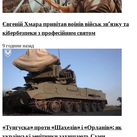
Євгеній Хмара привітав воїнів військ зв’язку та
кібербезпеки з професійним святом
9 години назад
«Тунгуска» проти «Шахедів» і «Орланів»: як
українські зенітники захищають Суми