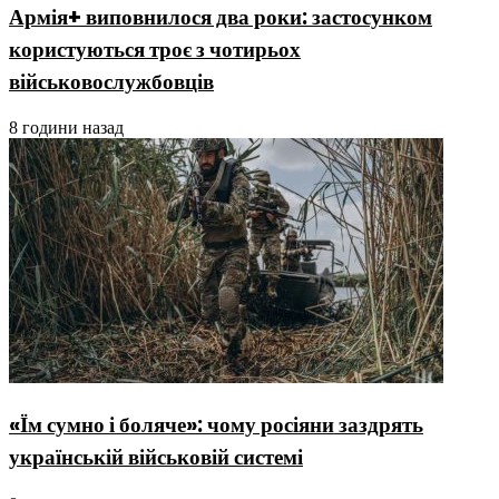
Армія+ виповнилося два роки: застосунком
користуються троє з чотирьох
військовослужбовців
8 години назад
«Їм сумно і боляче»: чому росіяни заздрять
українській військовій системі