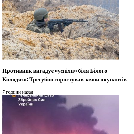
Противник вигадує «успіхи» біля Білого
Колодязя: Трегубов спростував заяви окупантів
7 години назад