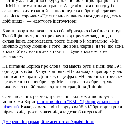
частину адаптаційного курсу для новобранців: працював з
ПКМ і різними типами гранат. А ще дізнався про одну із
сержантських традицій — щопонеділка в бригаді вдягають
гавайські сорочки: «Це стильно та вчить знаходити радість у
дрібницях», — жартують інструктори.
Хлопці жартома називають себе «бригадою сімейного типу».
Тут бійців поступово проводять від простих завдань до
складніших, допомагають рости фізично й ментально. «Ми
міняємо думку людини з того, що вона жертва, на те, що вона
хижак. У нас навіть девіз такий — будь хижаком, а не
жертвою».
На питання Бориса про слова, які мають бути в пісні для 39-ї
бригади, комбат Халус відповів: «На одному з прапорів у нас
написано «Пірати Дніпра», є ще фраза «На чорних вітрилах».
Це дуже про нашу бригаду. Ми — одна з тих бригад, яка
виконувала найбільше водних операцій на Дніпрі».
Саме після цих розмов, тренувань і кількох днів поруч із
морпіхами Борис
написав пісню “КМП” («Корпус морської
піхоти»)
. Каже, саме так він і відчув вайб 39-ї бригади: трохи
піратський, трохи скажений, але дуже братерський.
Джерело: Інформаційне агентство АрміяInform