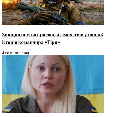
Знищив шістьох росіян, а сімох взяв у полон:
історія командира «Гіря»
4 години назад