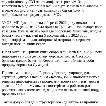
служби пішов у СЗЧ через конфлікт із ротним. За цей
короткий період створив власний гурт, записав мініальбом, а
згодом особисто написав командиру батальйону й
добровільно повернувся до лав ЗСУ.
39 ОБрМП була створена в березні 2022 року виключно з
добровольців — як 126-та бригада ТрО імені Чорноморського
козацтва. Вже за місяць бригада обороняла Миколаїв, згодом
брала участь у наступі на Херсонщині, а у 2023 році
чорноморці зачищали дніпровські острови та першими
висадилися на лівий берег.
Після битви за Кринки бійці обороняли Часів Яр. У 2025 році
підрозділ увійшов до складу морської піхоти. Сьогодні
бригада тримає берег на Херсонщині та відбиває спроби
прориву ворога на Сумщині.
Протягом кількох днів Бориса у бригаді супроводжував
сержант Дмитро з позивним «Козак», який знайомив його з
різними підрозділами та процесами тренування, навчання й
адаптації бійців. Музикант спостерігав за роботою роти
роботизованих комплексів, які доставляють на позиції воду,
провізію та БК.
Також долучився до інструкторської «двіжухи» та пройшов