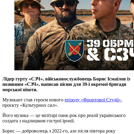
Лідер гурту «СЗЧ», військовослужбовець Борис Ісмаїлов із
позивним «СЗЧ», написав пісню для 39-ї окремої бригади
морської піхоти.
Музикант став героєм нового
епізоду «Фронтової Студії»
,
проєкту «Культурних сил».
Його музика — це мілітарі панк-рок про реалії українського
солдата з надлишком гострої іронії.
Борис — доброволець з 2022-го, але після півтора року