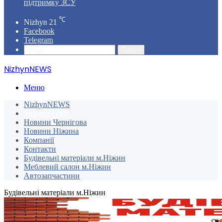
підтримку ЗСУ
℃
Nizhyn
21
Facebook
Telegram
Пошук
NizhynNEWS
Меню
NizhynNEWS
Україна і світ
Новини Чернігова
Новини Ніжина
Компанії
Контакти
Будівельні матеріали м.Ніжин
Меблевий салон м.Ніжин
Автозапчастини
Будівельні матеріали м.Ніжин