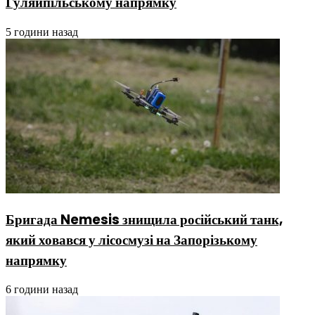
Гуляйпільському напрямку
5 години назад
Бригада Nemesis знищила російський танк,
який ховався у лісосмузі на Запорізькому
напрямку
6 години назад