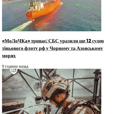
«МоЛоЧКа» триває: СБС уразили ще 12 суден
тіньового флоту рф у Чорному та Азовському
морях
9 години назад