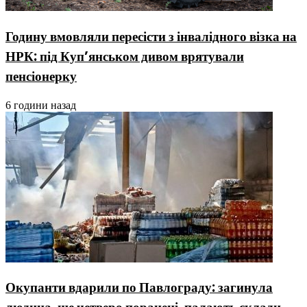
Годину вмовляли пересісти з інвалідного візка на
НРК: під Куп’янськом дивом врятували
пенсіонерку
6 години назад
Окупанти вдарили по Павлограду: загинула