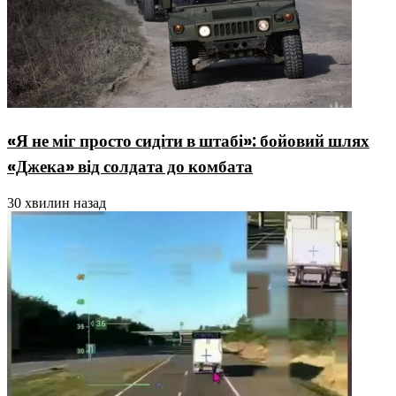
«Я не міг просто сидіти в штабі»: бойовий шлях
«Джека» від солдата до комбата
30 хвилин назад