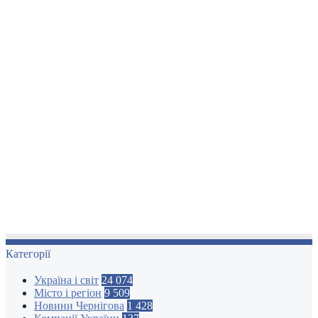
Категорії
Україна і світ
24 074
Місто і регіон
9 509
Новини Чернігова
1 428