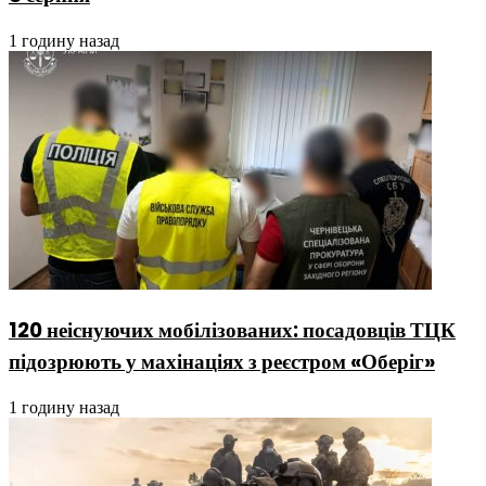
1 годину назад
120 неіснуючих мобілізованих: посадовців ТЦК
підозрюють у махінаціях з реєстром «Оберіг»
1 годину назад