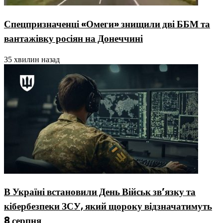
Спецпризначенці «Омеги» знищили дві ББМ та
вантажівку росіян на Донеччині
35 хвилин назад
В Україні встановили День Військ зв’язку та
кібербезпеки ЗСУ, який щороку відзначатимуть
8 серпня