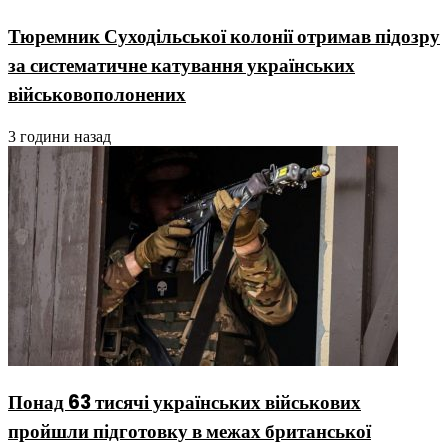
Тюремник Суходільської колонії отримав підозру
за систематичне катування українських
військовополонених
3 години назад
Понад 63 тисячі українських військових
пройшли підготовку в межах британської