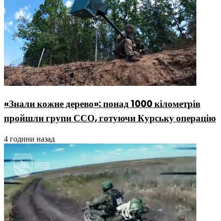
«Знали кожне дерево»: понад 1000 кілометрів
пройшли групи ССО, готуючи Курську операцію
4 години назад