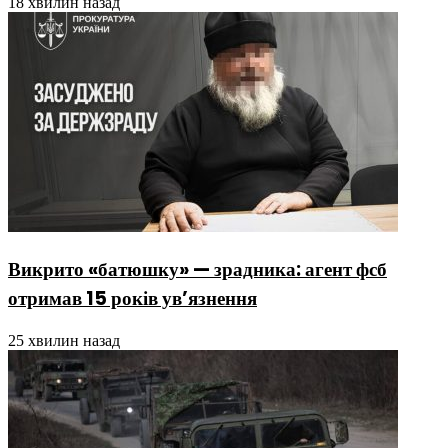
18 хвилин назад
Викрито «батюшку» — зрадника: агент фсб
отримав 15 років ув’язнення
25 хвилин назад