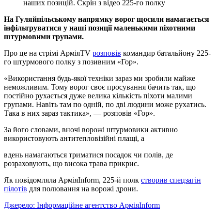
наших позицій. Скрін з відео 225-го полку
На Гуляйпільському напрямку ворог щосили намагається
інфільтруватися у наші позиції маленькими піхотними
штурмовими групами.
Про це на стрімі АрміяTV
розповів
командир батальйону 225-
го штурмового полку з позивним «Гор».
«Використання будь-якої техніки зараз ми зробили майже
неможливим. Тому ворог своє просування бачить так, що
постійно рухається дуже велика кількість піхоти малими
групами. Навіть там по одній, по дві людини може рухатись.
Така в них зараз тактика», — розповів «Гор».
За його словами, вночі ворожі штурмовики активно
використовують антитепловізійні плащі, а
вдень намагаються триматися посадок чи полів, де
розраховують, що висока трава прикриє.
Як повідомляла АрміяInform, 225-й полк
створив спецзагін
пілотів
для полювання на ворожі дрони.
Джерело: Інформаційне агентство АрміяInform