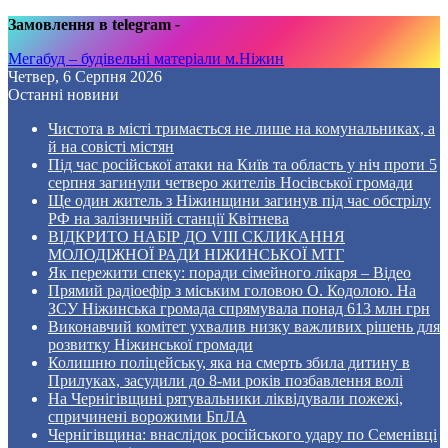
Замовлення в telegram
-
Мегабуд – будівельні матеріали м.Ніжин
Четвер, 6 Серпня 2026
Останні новини
Чистота в місті тримається не лише на комунальниках, а
й на совісті містян
Під час російської атаки на Київ та область у ніч проти 5
серпня загинули четверо жителів Носівської громади
Ще один житель з Ніжинщини загинув під час обстрілу
РФ на залізничній станції Квітнева
ВІДКРИТО НАБІР ДО VIII СКЛИКАННЯ
МОЛОДІЖНОЇ РАДИ НІЖИНСЬКОЇ МТГ
Як пережити спеку: поради сімейного лікаря – Відео
Прямий радіоефір з міським головою О. Кодолою. На
ЗСУ Ніжинська громада спрямувала понад 613 млн грн
Виконавчий комітет ухвалив низку важливих рішень для
розвитку Ніжинської громади
Колишню поліцейську, яка на смерть збила дитину в
Прилуках, засудили до 8-ми років позбавлення волі
На Чернігівщині рятувальники ліквідували пожежі,
спричинені ворожими БпЛА
Чернігівщина: внаслідок російського удару по Семенівці