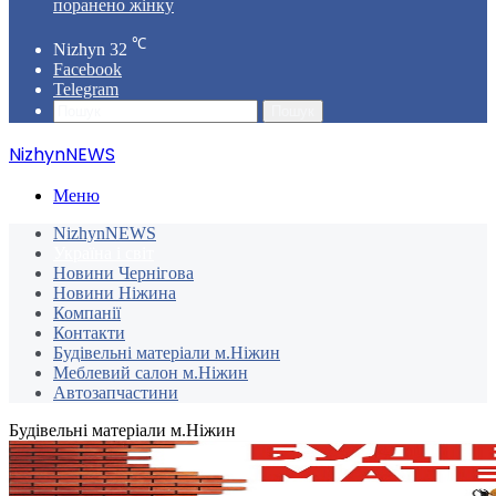
поранено жінку
℃
Nizhyn
32
Facebook
Telegram
Пошук
NizhynNEWS
Меню
NizhynNEWS
Україна і світ
Новини Чернігова
Новини Ніжина
Компанії
Контакти
Будівельні матеріали м.Ніжин
Меблевий салон м.Ніжин
Автозапчастини
Будівельні матеріали м.Ніжин