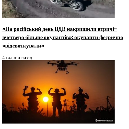
«На російський день ВДВ накришили втричі-
вчетверо більше окупантів»: окупанти феєрично
«відсвяткували»
4 години назад