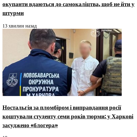
окупанти вдаються до самокаліцтва, щоб не йти у
штурми
13 хвилин назад
Ностальгія за пломбіром і виправдання росії
коштували студенту семи років тюрми: у Харкові
засуджено «блогера»