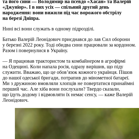
та його сини — Володимир на псевдо «Хасан» та Валерій
«Джуніор». І в них усіх — спільний другий день
народження: вони вижили під час ворожого обстрілу
на березі Дніпра.
Нині всі вони служать в одному підрозділі.
Батько Валерій Леонідович приєднався до лав Сил оборони
у березні 2022 року. Тоді обидва сини працювали за кордоном.
Разом і повернулися в Україну.
— Я працював трактористом та комбайнером в агрофірмі
на Одещині. Коли напала росія, одразу вирішив, що піду
служити. Вважаю, що це обов’язок кожного українця. Пішов
до нашої одеської бригади, потрапив до мінометної батареї.
Ми з дружиною вмовляли хлопців не повертатися принаймні
перший час. Але хіба вони послухали? Твердо сказали,
що їдуть додому і відмовляти їх немає сенсу, — каже Валерій
Леонідович.