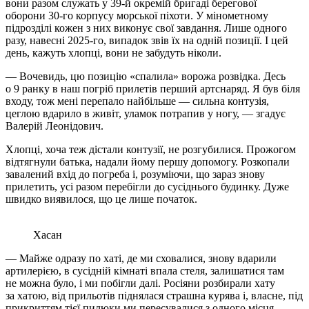
вони разом служать у 39-й окремій бригаді берегової
оборони 30-го корпусу морської піхоти. У мінометному
підрозділі кожен з них виконує свої завдання. Лише одного
разу, навесні 2025-го, випадок звів їх на одній позиції. І цей
день, кажуть хлопці, вони не забудуть ніколи.
— Вочевидь, цю позицію «спалила» ворожа розвідка. Десь
о 9 ранку в наш погріб прилетів перший артснаряд. Я був біля
входу, тож мені перепало найбільше — сильна контузія,
цеглою вдарило в живіт, уламок потрапив у ногу, — згадує
Валерій Леонідович.
Хлопці, хоча теж дістали контузії, не розгубилися. Прожогом
відтягнули батька, надали йому першу допомогу. Розкопали
завалений вхід до погреба і, розуміючи, що зараз знову
прилетить, усі разом перебігли до сусіднього будинку. Дуже
швидко виявилося, що це лише початок.
Хасан
— Майже одразу по хаті, де ми сховалися, знову вдарили
артилерією, в сусідній кімнаті впала стеля, залишатися там
не можна було, і ми побігли далі. Росіяни розбирали хату
за хатою, від прильотів піднялася страшна курява і, власне, під
прикриттям тієї пилюки ми пересувалися з одного місця