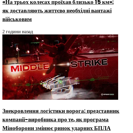
«На трьох колесах проїхав близько 15 км»:
як доставляють життєво необхідні вантажі
військовим
2 години назад
Знекровлення логістики ворога: представник
компанії-виробника про те, як програма
Міноборони змінює ринок ударних БПЛА