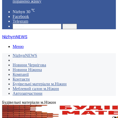
поранено жінку
℃
Nizhyn
30
Facebook
Telegram
Пошук
NizhynNEWS
Меню
NizhynNEWS
Україна і світ
Новини Чернігова
Новини Ніжина
Компанії
Контакти
Будівельні матеріали м.Ніжин
Меблевий салон м.Ніжин
Автозапчастини
Будівельні матеріали м.Ніжин