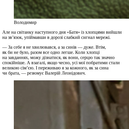
Володимир
Але на світанку наступного дня «Батя» із хлопцями вийшли
на зв’язок, упіймавши в дорозі слабкий сигнал мережі.
— За себе я не хвилювався, а за синів — дуже. Втім,
як би не було, разом все одно легше. Коли хлопці
на завданнях, можу дізнатися, як вони, серцю так значно
спокійніше. А взагалі, якщо чесно, усі мої побратими стали
великою сім’єю. І переживаю я за кожного, як за сина
чи брата, — резюмує Валерій Леонідович.