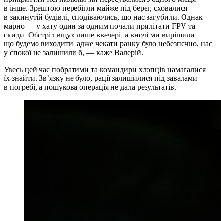
в інше. Зрештою перебігли майже під берег, сховалися
в закинутій будівлі, сподіваючись, що нас загубили. Однак
марно — у хату один за одним почали прилітати FPV та
скиди. Обстріл вщух лише ввечері, а вночі ми вирішили,
що будемо виходити, адже чекати ранку було небезпечно, нас
у спокої не залишили б, — каже Валерій.
Увесь цей час побратими та командири хлопців намагалися
їх знайти. Зв’язку не було, рації залишилися під завалами
в погребі, а пошукова операція не дала результатів.