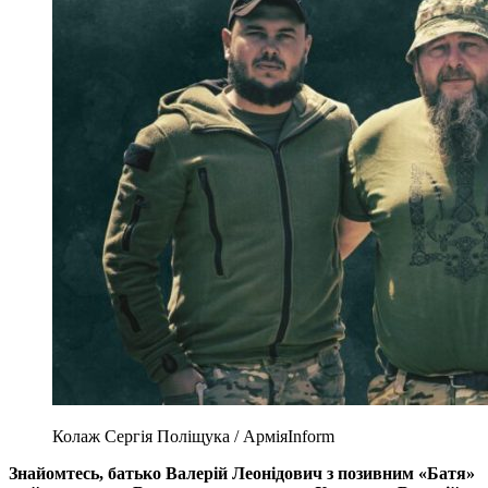
Колаж Сергія Поліщука / АрміяInform
Знайомтесь, батько Валерій Леонідович з позивним «Батя»