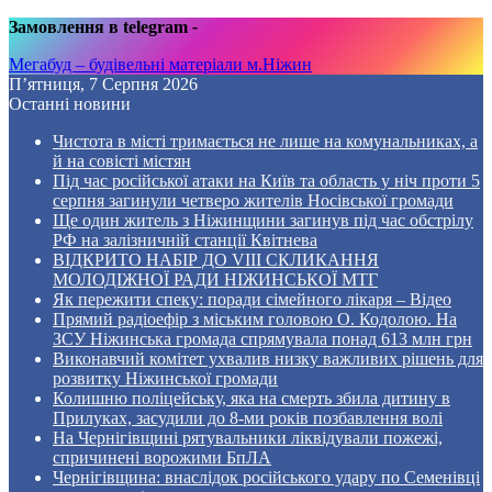
Замовлення в telegram
-
Мегабуд – будівельні матеріали м.Ніжин
П’ятниця, 7 Серпня 2026
Останні новини
Чистота в місті тримається не лише на комунальниках, а
й на совісті містян
Під час російської атаки на Київ та область у ніч проти 5
серпня загинули четверо жителів Носівської громади
Ще один житель з Ніжинщини загинув під час обстрілу
РФ на залізничній станції Квітнева
ВІДКРИТО НАБІР ДО VIII СКЛИКАННЯ
МОЛОДІЖНОЇ РАДИ НІЖИНСЬКОЇ МТГ
Як пережити спеку: поради сімейного лікаря – Відео
Прямий радіоефір з міським головою О. Кодолою. На
ЗСУ Ніжинська громада спрямувала понад 613 млн грн
Виконавчий комітет ухвалив низку важливих рішень для
розвитку Ніжинської громади
Колишню поліцейську, яка на смерть збила дитину в
Прилуках, засудили до 8-ми років позбавлення волі
На Чернігівщині рятувальники ліквідували пожежі,
спричинені ворожими БпЛА
Чернігівщина: внаслідок російського удару по Семенівці