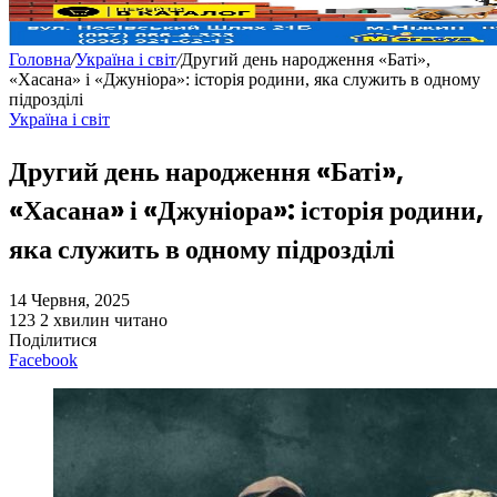
Головна
/
Україна і світ
/
Другий день народження «Баті»,
«Хасана» і «Джуніора»: історія родини, яка служить в одному
підрозділі
Україна і світ
Другий день народження «Баті»,
«Хасана» і «Джуніора»: історія родини,
яка служить в одному підрозділі
14 Червня, 2025
123
2 хвилин читано
Поділитися
Facebook