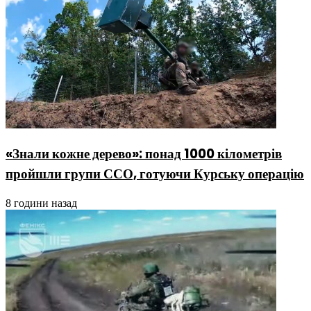
«Знали кожне дерево»: понад 1000 кілометрів
пройшли групи ССО, готуючи Курську операцію
8 години назад