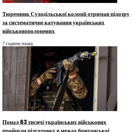
Тюремник Суходільської колонії отримав підозру
за систематичне катування українських
військовополонених
7 години назад
Понад 63 тисячі українських військових
пройшли підготовку в межах британської