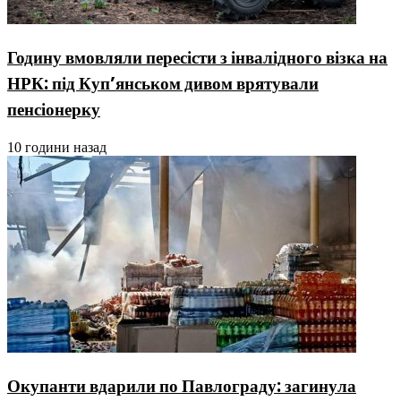
Годину вмовляли пересісти з інвалідного візка на
НРК: під Куп’янськом дивом врятували
пенсіонерку
10 години назад
Окупанти вдарили по Павлограду: загинула