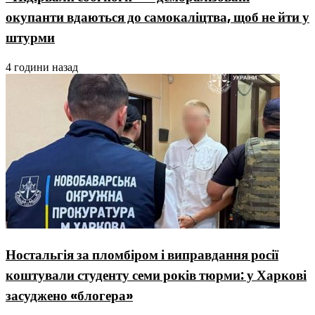
окупанти вдаються до самокаліцтва, щоб не йти у
штурми
4 години назад
Ностальгія за пломбіром і виправдання росії
коштували студенту семи років тюрми: у Харкові
засуджено «блогера»