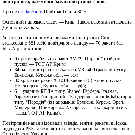
повітряного, наземного базування різних типів.
Про це
повідомили
Повітряні Сили ЗСУ.
Основний напрямок удару — Київ. Також ракетами атаковано
Дніпро та Харків.
Усього радіотехнічними військами Повітряних Сил
зафіксовано 681 засіб повітряного нападу — 70 ракет і 611
БПЛА різних типів:
6 протикорабельних ракет 3М22 “Циркон” (райони
пусків — ТОТ АР Крим);
34 балістичні ракети Іскандер-М/С-400 (райони пуску —
Брянська, Курська обл., — рф);
30 крилатих ракет Х-101/Іскандер-К (райони пусків —
Вологодська, Курська обл., — рф);
611 ударних БПЛА типу Shahed, Гербера, Італмас,
баражуючих боєприпасів “Бандероль”, дронів-імітаторів
типу “Пародія” (із напрямків: Брянськ, Курськ, Орел,
Міллерово, Приморсько-Ахтарськ — рф., Гвардійське,
Чауда, ТОТ АР Крим).
Повітряний напад відбивали авіація, зенітні ракетні війська,
підрозділи РЕБ та безпілотних систем, мобільні вогневі групи
Сил оборони України.