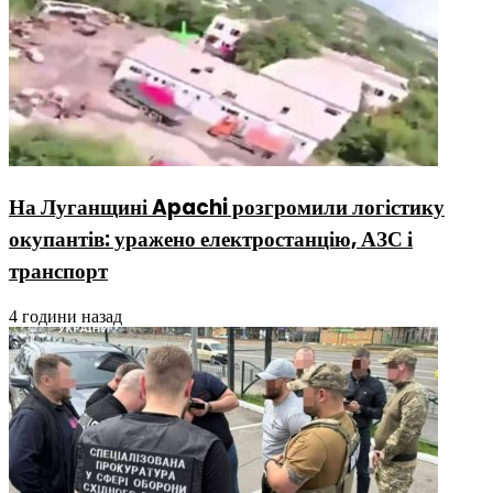
На Луганщині Apachi розгромили логістику
окупантів: уражено електростанцію, АЗС і
транспорт
4 години назад