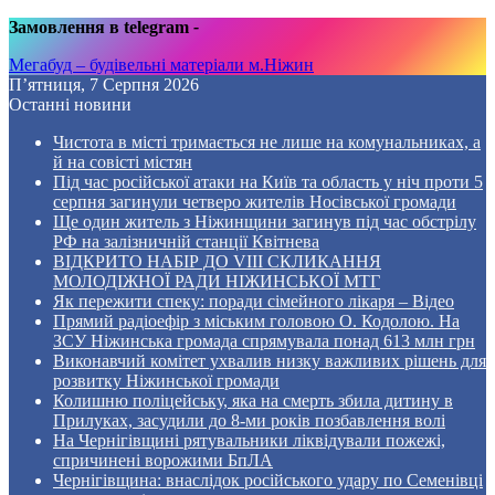
Замовлення в telegram
-
Мегабуд – будівельні матеріали м.Ніжин
П’ятниця, 7 Серпня 2026
Останні новини
Чистота в місті тримається не лише на комунальниках, а
й на совісті містян
Під час російської атаки на Київ та область у ніч проти 5
серпня загинули четверо жителів Носівської громади
Ще один житель з Ніжинщини загинув під час обстрілу
РФ на залізничній станції Квітнева
ВІДКРИТО НАБІР ДО VIII СКЛИКАННЯ
МОЛОДІЖНОЇ РАДИ НІЖИНСЬКОЇ МТГ
Як пережити спеку: поради сімейного лікаря – Відео
Прямий радіоефір з міським головою О. Кодолою. На
ЗСУ Ніжинська громада спрямувала понад 613 млн грн
Виконавчий комітет ухвалив низку важливих рішень для
розвитку Ніжинської громади
Колишню поліцейську, яка на смерть збила дитину в
Прилуках, засудили до 8-ми років позбавлення волі
На Чернігівщині рятувальники ліквідували пожежі,
спричинені ворожими БпЛА
Чернігівщина: внаслідок російського удару по Семенівці