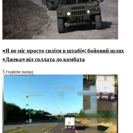
«Я не міг просто сидіти в штабі»: бойовий шлях
«Джека» від солдата до комбата
5 години назад