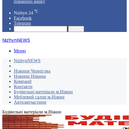
поранено жінку
℃
Nizhyn
24
Facebook
Telegram
Пошук
NizhynNEWS
Меню
NizhynNEWS
Україна і світ
Новини Чернігова
Новини Ніжина
Компанії
Контакти
Будівельні матеріали м.Ніжин
Меблевий салон м.Ніжин
Автозапчастини
Будівельні матеріали м.Ніжин