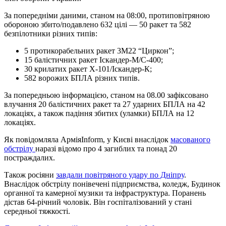
За попередніми даними, станом на 08:00, протиповітряною
обороною збито/подавлено 632 цілі — 50 ракет та 582
безпілотники різних типів:
5 протикорабельних ракет 3М22 “Циркон”;
15 балістичних ракет Іскандер-М/С-400;
30 крилатих ракет Х-101/Іскандер-К;
582 ворожих БПЛА різних типів.
За попередньою інформацією, станом на 08.00 зафіксовано
влучання 20 балістичних ракет та 27 ударних БПЛА на 42
локаціях, а також падіння збитих (уламки) БПЛА на 12
локаціях.
Як повідомляла АрміяInform, у Києві внаслідок
масованого
обстрілу
наразі відомо про 4 загиблих та понад 20
постраждалих.
Також росіяни
завдали повітряного удару по Дніпру
.
Внаслідок обстрілу понівечені підприємства, коледж, Будинок
органної та камерної музики та інфраструктура. Поранень
дістав 64-річний чоловік. Він госпіталізований у стані
середньої тяжкості.