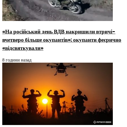
«На російський день ВДВ накришили втричі-
вчетверо більше окупантів»: окупанти феєрично
«відсвяткували»
8 години назад