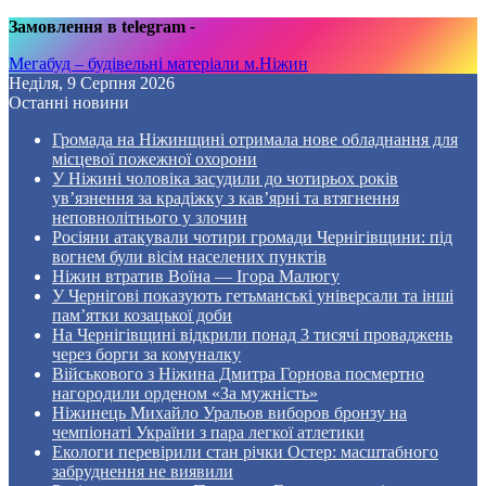
Замовлення в telegram
-
Мегабуд – будівельні матеріали м.Ніжин
Неділя, 9 Серпня 2026
Останні новини
Громада на Ніжинщині отримала нове обладнання для
місцевої пожежної охорони
У Ніжині чоловіка засудили до чотирьох років
ув’язнення за крадіжку з кав’ярні та втягнення
неповнолітнього у злочин
Росіяни атакували чотири громади Чернігівщини: під
вогнем були вісім населених пунктів
Ніжин втратив Воїна — Ігора Малюгу
У Чернігові показують гетьманські універсали та інші
пам’ятки козацької доби
На Чернігівщині відкрили понад 3 тисячі проваджень
через борги за комуналку
Військового з Ніжина Дмитра Горнова посмертно
нагородили орденом «За мужність»
Ніжинець Михайло Уральов виборов бронзу на
чемпіонаті України з пара легкої атлетики
Екологи перевірили стан річки Остер: масштабного
забруднення не виявили