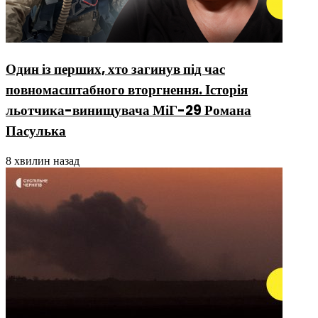
Один із перших, хто загинув під час
повномасштабного вторгнення. Історія
льотчика-винищувача МіГ-29 Романа
Пасулька
8 хвилин назад