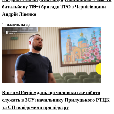
батальйону 119-ї бригади ТРО з Чернігівщини
Андрій Лівенко
1 тиждень назад
Вніс в «Оберіг» дані, що чоловіки вже нібито
служать в ЗСУ: начальнику Прилуцького РТЦК
та СП повідомили про підозру