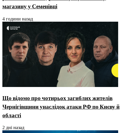
магазину у Семенівці
4 години назад
Що відомо про чотирьох загиблих жителів
Чернігівщини унаслідок атаки РФ по Києву й
області
2 дні назад