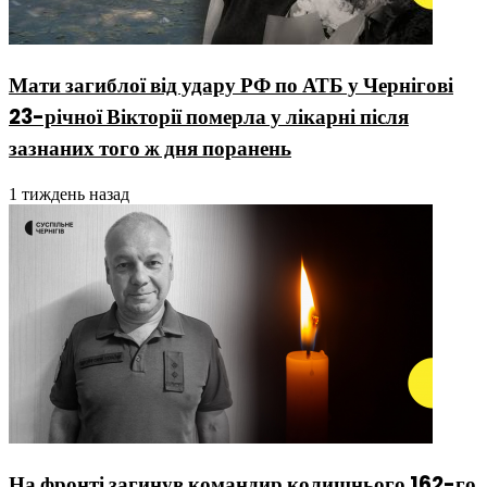
Мати загиблої від удару РФ по АТБ у Чернігові
23-річної Вікторії померла у лікарні після
зазнаних того ж дня поранень
1 тиждень назад
На фронті загинув командир колишнього 162-го