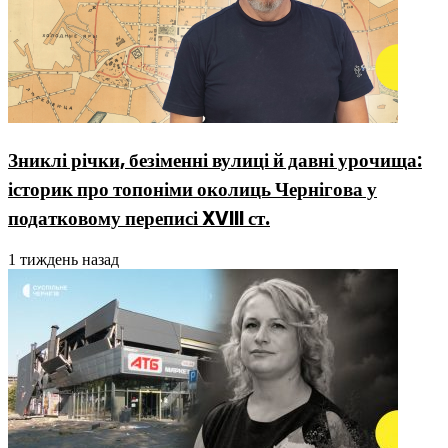
Зниклі річки, безіменні вулиці й давні урочища:
історик про топоніми околиць Чернігова у
податковому переписі XVIII ст.
1 тиждень назад