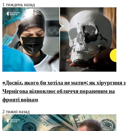
1 тиждень назад
«Досвід, якого би хотіла не мати»: як хірургиня з
Чернігова відновлює обличчя пораненим на
фронті воїнам
2 тижні назад