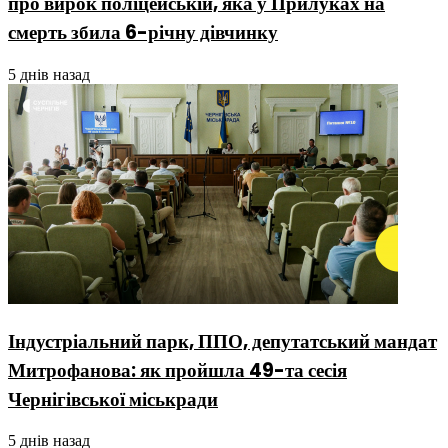
про вирок поліцейській, яка у Прилуках на
смерть збила 6-річну дівчинку
5 днів назад
Індустріальний парк, ППО, депутатський мандат
Митрофанова: як пройшла 49-та сесія
Чернігівської міськради
5 днів назад