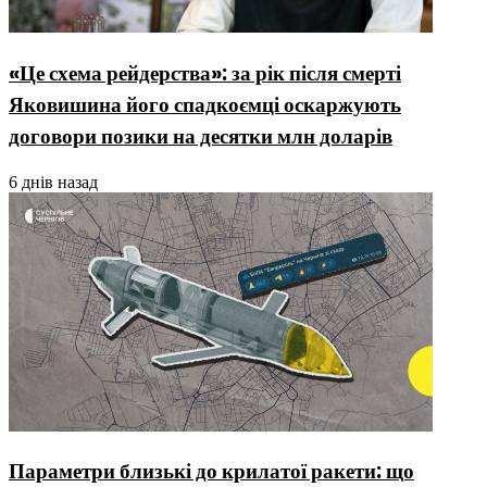
«Це схема рейдерства»: за рік після смерті
Яковишина його спадкоємці оскаржують
договори позики на десятки млн доларів
6 днів назад
Параметри близькі до крилатої ракети: що