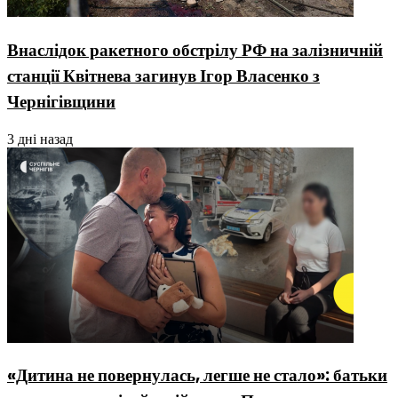
Внаслідок ракетного обстрілу РФ на залізничній
станції Квітнева загинув Ігор Власенко з
Чернігівщини
3 дні назад
«Дитина не повернулась, легше не стало»: батьки