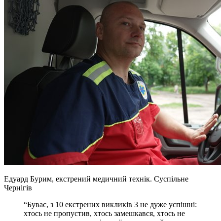
Едуард Бурим, екстрений медичний технік.
Суспільне
Чернігів
“Буває, з 10 екстрених викликів 3 не дуже успішні:
хтось не пропустив, хтось замешкався, хтось не