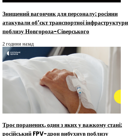
Знищений вагончик для персоналу: росіяни
атакували об’єкт транспортної інфраструктури
поблизу Новгорода-Сіверського
2 години назад
Троє поранених, один з яких у важкому стані:
російський FPV-дрон вибухнув поблизу