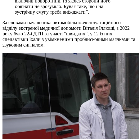
включив поворотник, і з якоїсь сторони його
обігнати не зрозуміло. Буває таке, що і на
зустрічну смугу треба виїжджати”.
За словами начальника автомобільно-експлуатаційного
відділу екстреної медичної допомоги Віталія Іллюші, з 2022
року було 22-і ДТП за участі “швидких”, у 12 із них
спецавтівки їхали з увімкненими проблисковими маячками та
звуковим сигналом.