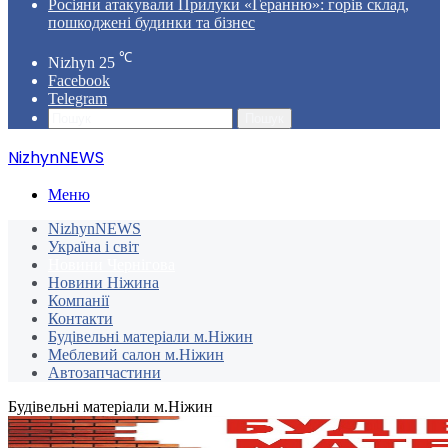
Росіяни атакували Прилуки «Геранню»: горів склад,
пошкоджені будинки та бізнес
℃
Nizhyn
25
Facebook
Telegram
Пошук
NizhynNEWS
Меню
NizhynNEWS
Україна і світ
Новини Чернігова
Новини Ніжина
Компанії
Контакти
Будівельні матеріали м.Ніжин
Меблевий салон м.Ніжин
Автозапчастини
Будівельні матеріали м.Ніжин