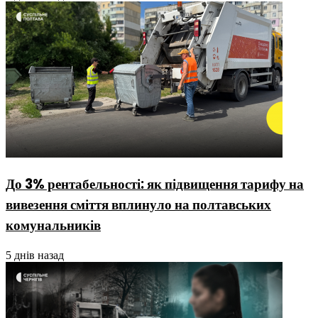
До 3% рентабельності: як підвищення тарифу на
вивезення сміття вплинуло на полтавських
комунальників
5 днів назад