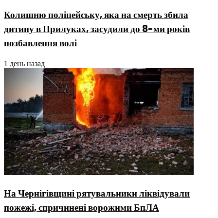
Колишню поліцейську, яка на смерть збила
дитину в Прилуках, засудили до 8-ми років
позбавлення волі
1 день назад
На Чернігівщині рятувальники ліквідували
пожежі, спричинені ворожими БпЛА