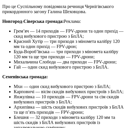
Про це Суспільному повідомила речниця Чернігівського
прикордонного загону Галина Шеховцова.
Новгород-Сіверська громада:
Реклама:
Грем’яч — 14 приходів — FPV-дрони та один прихід —
скид вибухового пристрою з БпЛА;
Красний Хутір — три приходи з міномета калібру 120
мм та один прихід — FPV-дрон;
Буда-Вороб’ївська — три приходи з міномета калібру
120 мм та ще три приходи — FPV-дрони;
Михальчина Слобода — два приходи — FPV-дрони;
Гай — один скид вибухового пристрою з БпЛА.
Семенівська громада:
Мхи — один скид вибухового пристрою з БпЛА;
Карповичі — вісім скидів вибухових пристроїв з БпЛА;
Янжулівка — 10 приходів — FPV-дрони та сім скидів
вибухових пристроїв з БпЛА;
Архипівка — шість скидів вибухових пристроїв з БпЛА
та ще п’ять приходів — FPV-дрони;
Блешня — 32 приходи з міномета калібру 120 мм та
шість скидів з БпЛА вибухових пристроїв із
запалювальною сумішшю;