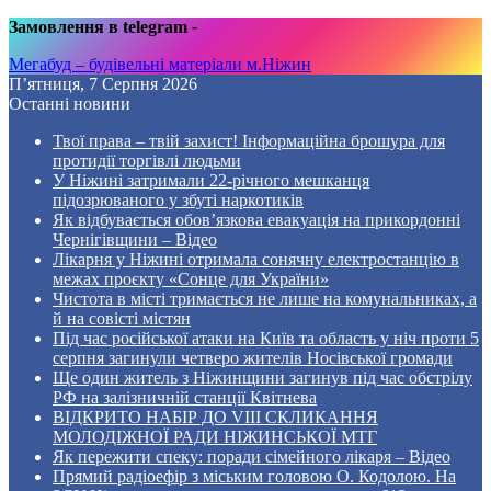
Замовлення в telegram
-
Мегабуд – будівельні матеріали м.Ніжин
П’ятниця, 7 Серпня 2026
Останні новини
Твої права – твій захист! Інформаційна брошура для
протидії торгівлі людьми
У Ніжині затримали 22-річного мешканця
підозрюваного у збуті наркотиків
Як відбувається обов’язкова евакуація на прикордонні
Чернігівщини – Відео
Лікарня у Ніжині отримала сонячну електростанцію в
межах проєкту «Сонце для України»
Чистота в місті тримається не лише на комунальниках, а
й на совісті містян
Під час російської атаки на Київ та область у ніч проти 5
серпня загинули четверо жителів Носівської громади
Ще один житель з Ніжинщини загинув під час обстрілу
РФ на залізничній станції Квітнева
ВІДКРИТО НАБІР ДО VIII СКЛИКАННЯ
МОЛОДІЖНОЇ РАДИ НІЖИНСЬКОЇ МТГ
Як пережити спеку: поради сімейного лікаря – Відео
Прямий радіоефір з міським головою О. Кодолою. На