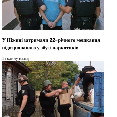
У Ніжині затримали 22-річного мешканця
підозрюваного у збуті наркотиків
1 годину назад