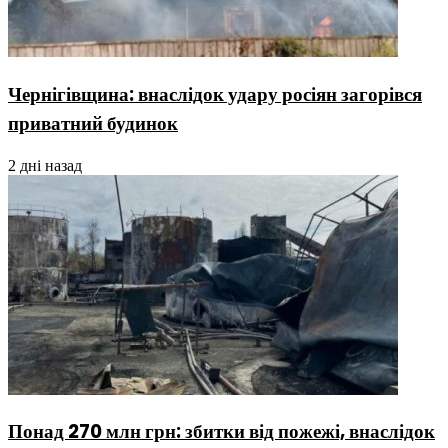
Чернігівщина: внаслідок удару росіян загорівся
приватний будинок
2 дні назад
Понад 270 млн грн: збитки від пожежі, внаслідок