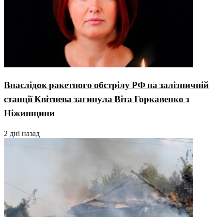
Внаслідок ракетного обстрілу РФ на залізничній
станції Квітнева загинула Віта Горкавенко з
Ніжинщини
2 дні назад