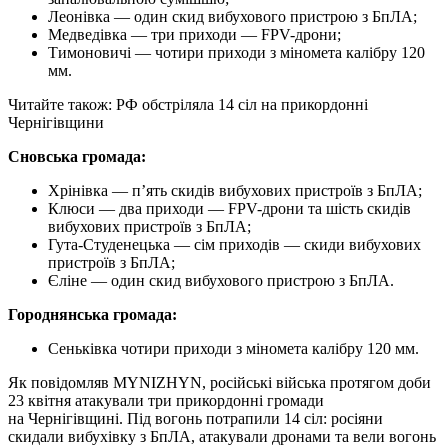
Леонівка — один скид вибухового пристрою з БпЛА;
Медведівка — три приходи — FPV-дрони;
Тимоновичі — чотири приходи з міномета калібру 120
мм.
Читайте також: РФ обстріляла 14 сіл на прикордонні
Чернігівщини
Сновська громада:
Хрінівка — п’ять скидів вибухових пристроїв з БпЛА;
Клюси — два приходи — FPV-дрони та шість скидів
вибухових пристроїв з БпЛА;
Гута-Студенецька — сім приходів — скиди вибухових
пристроїв з БпЛА;
Єліне — один скид вибухового пристрою з БпЛА.
Городнянська громада:
Сеньківка чотири приходи з міномета калібру 120 мм.
Як повідомляв MYNIZHYN, російські війська протягом доби
23 квітня атакували три прикордонні громади
на Чернігівщині. Під вогонь потрапили 14 сіл: росіяни
скидали вибухівку з БпЛА, атакували дронами та вели вогонь