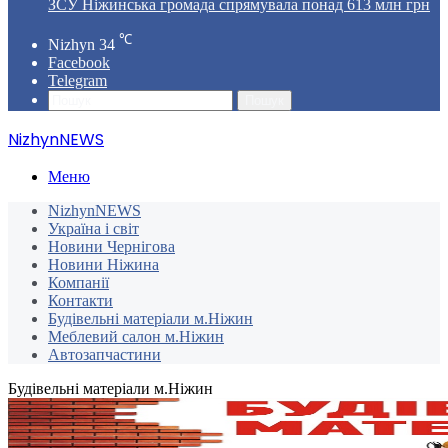
ЗСУ Ніжинська громада спрямувала понад 613 млн грн
℃
Nizhyn
34
Facebook
Telegram
Пошук
NizhynNEWS
Меню
NizhynNEWS
Україна і світ
Новини Чернігова
Новини Ніжина
Компанії
Контакти
Будівельні матеріали м.Ніжин
Меблевий салон м.Ніжин
Автозапчастини
Будівельні матеріали м.Ніжин