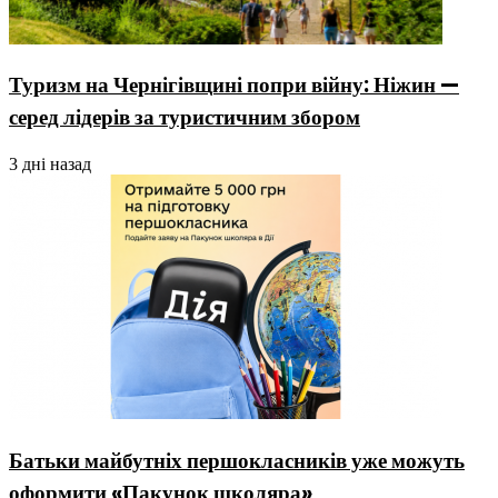
Туризм на Чернігівщині попри війну: Ніжин —
серед лідерів за туристичним збором
3 дні назад
Батьки майбутніх першокласників уже можуть
оформити «Пакунок школяра»