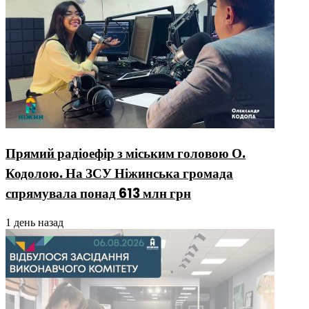
Прямий радіоефір з міським головою О.
Кодолою. На ЗСУ Ніжинська громада
спрямувала понад 613 млн грн
1 день назад