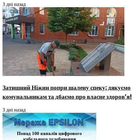
3 дні назад
Затишний Ніжин попри шалену спеку: дякуємо
комунальникам та дбаємо про власне здоров’я!
3 дні назад