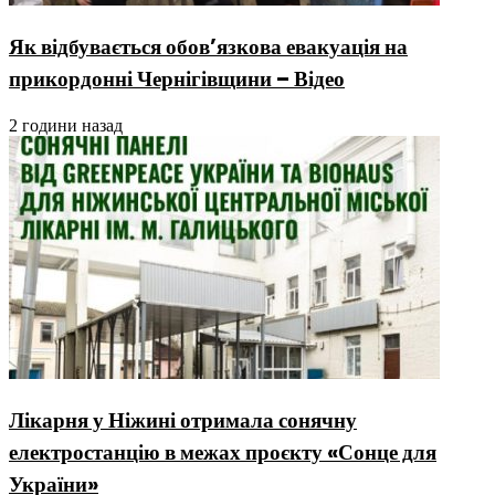
Як відбувається обов’язкова евакуація на
прикордонні Чернігівщини – Відео
2 години назад
Лікарня у Ніжині отримала сонячну
електростанцію в межах проєкту «Сонце для
України»