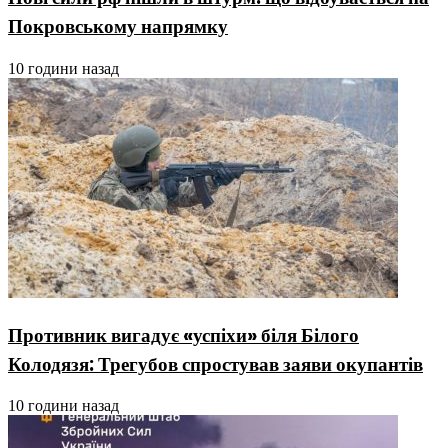
Покровському напрямку
10 години назад
Противник вигадує «успіхи» біля Білого
Колодязя: Трегубов спростував заяви окупантів
10 години назад