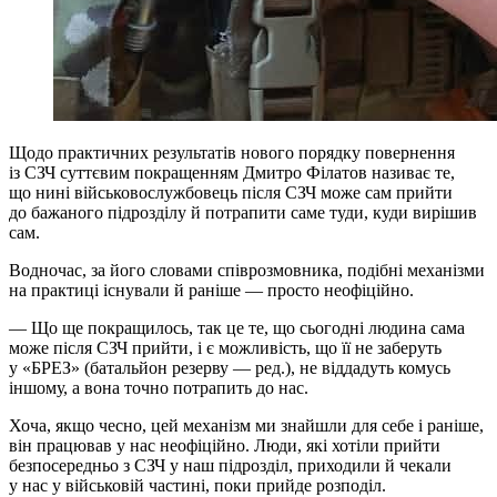
Щодо практичних результатів нового порядку повернення
із СЗЧ суттєвим покращенням Дмитро Філатов називає те,
що нині військовослужбовець після СЗЧ може сам прийти
до бажаного підрозділу й потрапити саме туди, куди вирішив
сам.
Водночас, за його словами співрозмовника, подібні механізми
на практиці існували й раніше — просто неофіційно.
— Що ще покращилось, так це те, що сьогодні людина сама
може після СЗЧ прийти, і є можливість, що її не заберуть
у «БРЕЗ» (батальйон резерву — ред.), не віддадуть комусь
іншому, а вона точно потрапить до нас.
Хоча, якщо чесно, цей механізм ми знайшли для себе і раніше,
він працював у нас неофіційно. Люди, які хотіли прийти
безпосередньо з СЗЧ у наш підрозділ, приходили й чекали
у нас у військовій частині, поки прийде розподіл.