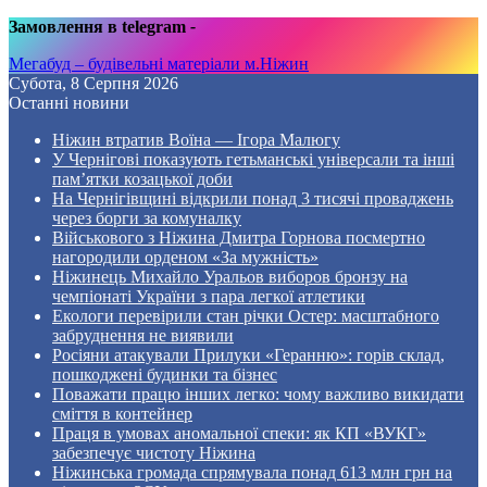
Замовлення в telegram
-
Мегабуд – будівельні матеріали м.Ніжин
Субота, 8 Серпня 2026
Останні новини
Ніжин втратив Воїна — Ігора Малюгу
У Чернігові показують гетьманські універсали та інші
пам’ятки козацької доби
На Чернігівщині відкрили понад 3 тисячі проваджень
через борги за комуналку
Військового з Ніжина Дмитра Горнова посмертно
нагородили орденом «За мужність»
Ніжинець Михайло Уральов виборов бронзу на
чемпіонаті України з пара легкої атлетики
Екологи перевірили стан річки Остер: масштабного
забруднення не виявили
Росіяни атакували Прилуки «Геранню»: горів склад,
пошкоджені будинки та бізнес
Поважати працю інших легко: чому важливо викидати
сміття в контейнер
Праця в умовах аномальної спеки: як КП «ВУКГ»
забезпечує чистоту Ніжина
Ніжинська громада спрямувала понад 613 млн грн на