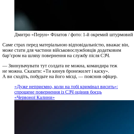
Дмитро «Перун» Філатов / фото: 1-й окремий штурмовий
Саме страх перед матеріальною відповідальністю, вважає він,
може стати для частини військовослужбовців додатковим
бар’єром на шляху повернення на службу після СЗЧ.
— Звинувачувати тут солдата не можна, командира теж
не можна. Сказати: «Ти кинув бронежилет і каску».
А ви сходіть, побудьте на його місці, — пояснив офіцер.
«Дуже неприємно, коли на тобі кримінал висить»:
спрощене повернення із СЗЧ оцінив боєць
«Червоної Калини»