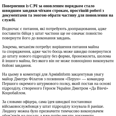
Повернення із СЗЧ за оновленим порядком стало
швидшим завдяки чітким строкам, простішій роботі з
документами та змогою обрати частину для поновлення на
службі.
Водночас є питання, які потребують доопрацювання, адже
поставити бійця у штат частини ще не означає повністю
повернути його до виконання завдань.
Зокрема, механізм потребує вирішення питання майна
та спорядження, адже часто боєць може швидко повернутися
до штату нового підрозділу без форми, бронежилета, шолома
й іншого майна, без якого він не може повноцінно виконувати
бойові завдання.
На цьому в коментарі для АрміяInform закцентував увагу
майор Дмитро Філатов з позивним «Перун» — командир
Першого окремого штурмового полку, який постав на основі
підрозділу, створеного Героєм України Дмитром «Да Вінчі»
Коцюбайлом.
За словами офіцера, сама ідея швидкої постановки
військовослужбовця у штат підрозділу існувала й раніше.
Людину можна було призначити тимчасово виконувачем
обов’язків на посаду, а вже потім чекати документи