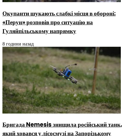
Окупанти шукають слабкі місця в обороні:
«Перун» розповів про ситуацію на
Гуляйпільському напрямку
8 години назад
Бригада Nemesis знищила російський танк,
який ховався у лісосмузі на Запорізькому