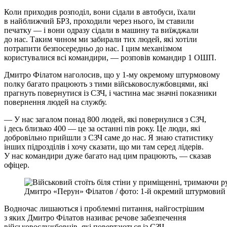
Коли приходив розподіл, вони сідали в автобуси, їхали
в найближчий БРЗ, проходили через нього, їм ставили
печатку — і вони одразу сідали в машину та виїжджали
до нас. Таким чином ми забирали тих людей, які хотіли
потрапити безпосередньо до нас. І цим механізмом
користувалися всі командири, — розповів командир 1 ОШП.
Дмитро Філатом наголосив, що у 1-му окремому штурмовому
полку багато працюють з тими військовослужбовцями, які
прагнуть повернутися із СЗЧ, і частина має значні показники
повернення людей на службу.
— У нас загалом понад 800 людей, які повернулися з СЗЧ,
і десь близько 400 — це за останні пів року. Це люди, які
добровільно прийшли з СЗЧ саме до нас. Я знаю статистику
інших підрозділів і хочу сказати, що ми там серед лідерів.
У нас командири дуже багато над цим працюють, — сказав
офіцер.
Дмитро «Перун» Філатов / фото: 1-й окремий штурмовий
Водночас лишаються і проблемні питання, найгострішим
з яких Дмитро Філатов називає речове забезпечення
військовослужбовців, які повертаються із СЗЧ.