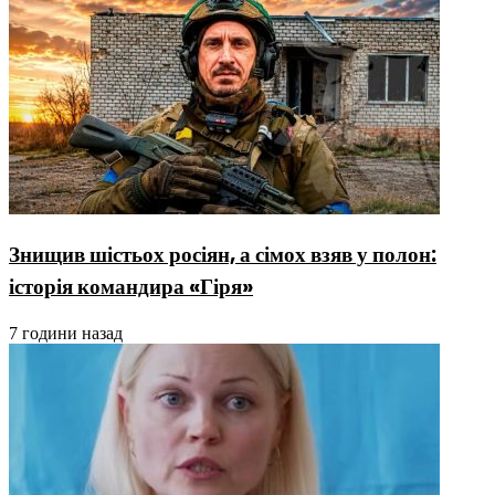
Знищив шістьох росіян, а сімох взяв у полон:
історія командира «Гіря»
7 години назад