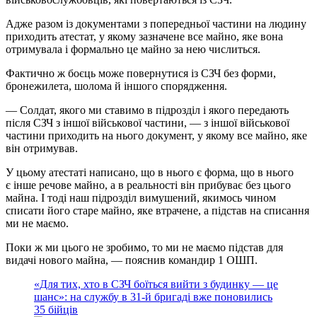
Адже разом із документами з попередньої частини на людину
приходить атестат, у якому зазначене все майно, яке вона
отримувала і формально це майно за нею числиться.
Фактично ж боєць може повернутися із СЗЧ без форми,
бронежилета, шолома й іншого спорядження.
— Солдат, якого ми ставимо в підрозділ і якого передають
після СЗЧ з іншої військової частини, — з іншої військової
частини приходить на нього документ, у якому все майно, яке
він отримував.
У цьому атестаті написано, що в нього є форма, що в нього
є інше речове майно, а в реальності він прибуває без цього
майна. І тоді наш підрозділ вимушений, якимось чином
списати його старе майно, яке втрачене, а підстав на списання
ми не маємо.
Поки ж ми цього не зробимо, то ми не маємо підстав для
видачі нового майна, — пояснив командир 1 ОШП.
«Для тих, хто в СЗЧ боїться вийти з будинку — це
шанс»: на службу в 31-й бригаді вже поновились
35 бійців