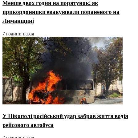
Менше двох годин на порятунок: як
прикордонники евакуювали пораненого на
Лиманщині
7 години назад
У Нікополі російський удар забрав життя водія
рейсового автобуса
7 години назад