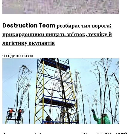
Destruction Team розбирає тил ворога:
прикордонники нищать зв’язок, техніку й
логістику окупантів
6 години назад