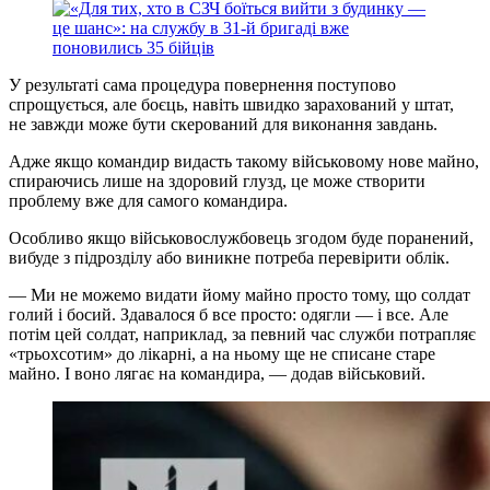
У результаті сама процедура повернення поступово
спрощується, але боєць, навіть швидко зарахований у штат,
не завжди може бути скерований для виконання завдань.
Адже якщо командир видасть такому військовому нове майно,
спираючись лише на здоровий глузд, це може створити
проблему вже для самого командира.
Особливо якщо військовослужбовець згодом буде поранений,
вибуде з підрозділу або виникне потреба перевірити облік.
— Ми не можемо видати йому майно просто тому, що солдат
голий і босий. Здавалося б все просто: одягли — і все. Але
потім цей солдат, наприклад, за певний час служби потрапляє
«трьохсотим» до лікарні, а на ньому ще не списане старе
майно. І воно лягає на командира, — додав військовий.