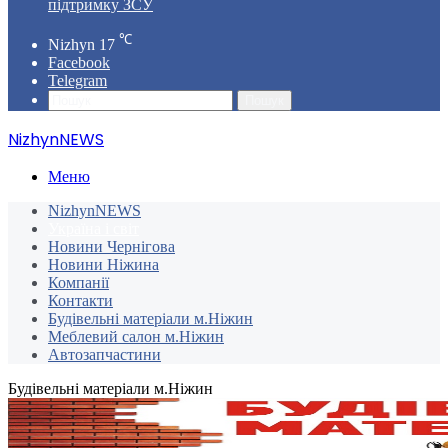
підтримку ЗСУ
℃
Nizhyn
17
Facebook
Telegram
Пошук
NizhynNEWS
Меню
NizhynNEWS
Україна і світ
Новини Чернігова
Новини Ніжина
Компанії
Контакти
Будівельні матеріали м.Ніжин
Меблевий салон м.Ніжин
Автозапчастини
Будівельні матеріали м.Ніжин