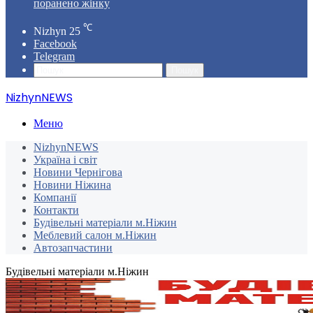
поранено жінку
℃
Nizhyn
25
Facebook
Telegram
Пошук
NizhynNEWS
Меню
NizhynNEWS
Україна і світ
Новини Чернігова
Новини Ніжина
Компанії
Контакти
Будівельні матеріали м.Ніжин
Меблевий салон м.Ніжин
Автозапчастини
Будівельні матеріали м.Ніжин