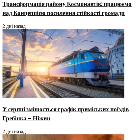
Трансформація району Космонавтів: працюємо
над Концепцією посилення стійкості громади
2 дні назад
У серпні змінюється графік приміських поїздів
Гребінка – Ніжин
2 дні назад