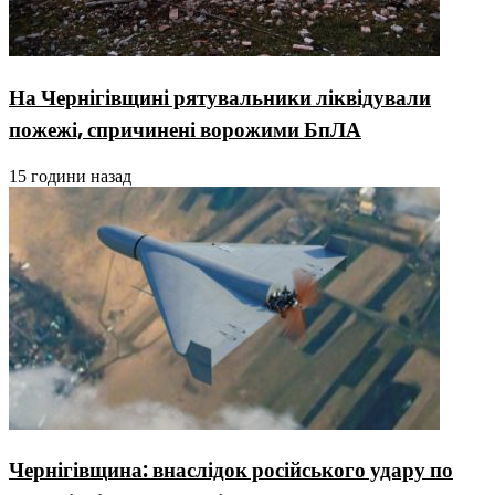
На Чернігівщині рятувальники ліквідували
пожежі, спричинені ворожими БпЛА
15 години назад
Чернігівщина: внаслідок російського удару по