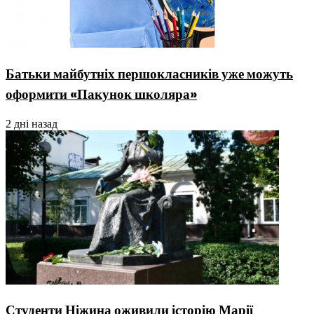
Батьки майбутніх першокласників уже можуть
оформити «Пакунок школяра»
2 дні назад
Студенти Ніжина оживили історію Марії