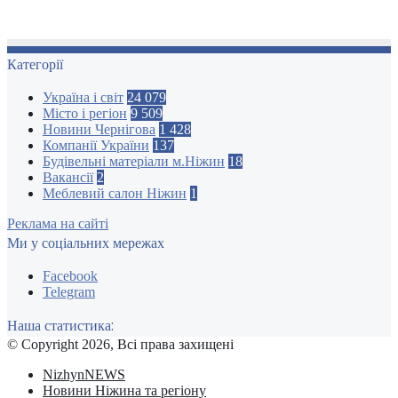
Категорії
Україна і світ
24 079
Місто і регіон
9 509
Новини Чернігова
1 428
Компанії України
137
Будівельні матеріали м.Ніжин
18
Вакансії
2
Меблевий салон Ніжин
1
Реклама на сайті
Ми у соціальних мережах
Facebook
Telegram
Наша статистика:
© Copyright 2026, Всі права захищені
NizhynNEWS
Новини Ніжина та регіону