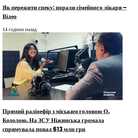
Як пережити спеку: поради сімейного лікаря –
Відео
14 години назад
Прямий радіоефір з міським головою О.
Кодолою. На ЗСУ Ніжинська громада
спрямувала понад 613 млн грн