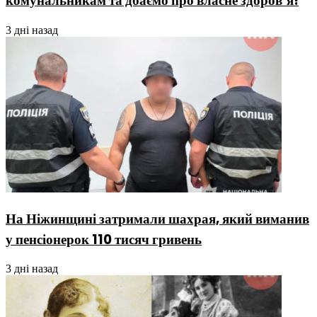
комунальникам та дбаємо про власне здоров’я!
3 дні назад
На Ніжинщині затримали шахрая, який виманив
у пенсіонерок 110 тисяч гривень
3 дні назад