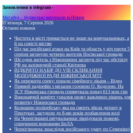
Замовлення в telegram
-
Мегабуд – будівельні матеріали м.Ніжин
П’ятниця, 7 Серпня 2026
Останні новини
Чистота в місті тримається не лише на комунальниках, а
й на совісті містян
Під час російської атаки на Київ та область у ніч проти 5
серпня загинули четверо жителів Носівської громади
Ще один житель з Ніжинщини загинув під час обстрілу
РФ на залізничній станції Квітнева
ВІДКРИТО НАБІР ДО VIII СКЛИКАННЯ
МОЛОДІЖНОЇ РАДИ НІЖИНСЬКОЇ МТГ
Як пережити спеку: поради сімейного лікаря – Відео
Прямий радіоефір з міським головою О. Кодолою. На
ЗСУ Ніжинська громада спрямувала понад 613 млн грн
Виконавчий комітет ухвалив низку важливих рішень для
розвитку Ніжинської громади
Колишню поліцейську, яка на смерть збила дитину в
Прилуках, засудили до 8-ми років позбавлення волі
На Чернігівщині рятувальники ліквідували пожежі,
спричинені ворожими БпЛА
Чернігівщина: внаслідок російського удару по Семенівці