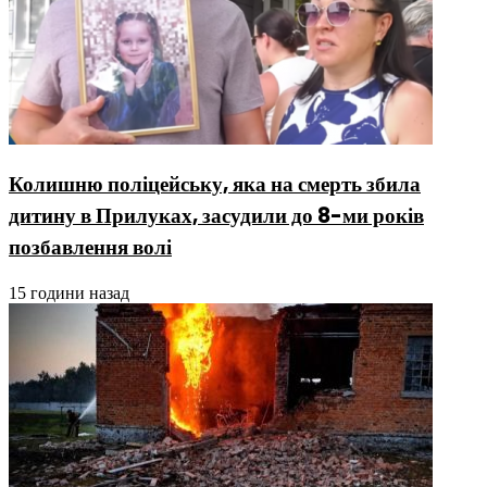
Колишню поліцейську, яка на смерть збила
дитину в Прилуках, засудили до 8-ми років
позбавлення волі
15 години назад