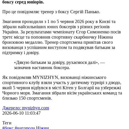
боксу серед юніорів.
Про це повідомляє тренер з боксу Сергій Панько.
Змагання проходили з 1 по 5 червня 2026 року в Києві та
зібрали найсильніших юних боксерів з різних регіонів
України. За результатами чемпіонату Єгор Симоненко посів
третє місце та поповнив спортивну скарбничку Ніжина
бронзовою медаллю. Тренер спортсмена привітав свого
вихованця з успішним виступом та подякував батькам за
підтримку і довіру.
«Дякую батькам за довіру, рухаємося далі», —
зазначив наставник боксера.
Як повідомляв MYNIZHYN, вихованці ніжинського
спортивного клубу взяли участь у дитячому турнірі з дзюдо,
який 5 червня відбувся в місті Кітен у Болгарії на узбережжі
Чорного моря. Змагання зібрали вісім українських команд та
близько 150 спортсменів.
Джерело: mynizhyn.com
2026-06-10 11:03:47
Теги
#бокс
#нагорода
Ніжин