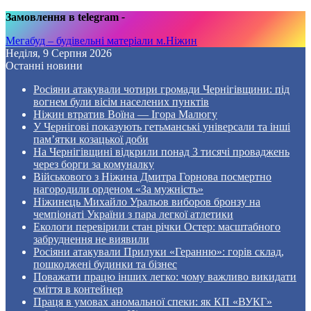
Замовлення в telegram
-
Мегабуд – будівельні матеріали м.Ніжин
Неділя, 9 Серпня 2026
Останні новини
Росіяни атакували чотири громади Чернігівщини: під
вогнем були вісім населених пунктів
Ніжин втратив Воїна — Ігора Малюгу
У Чернігові показують гетьманські універсали та інші
пам’ятки козацької доби
На Чернігівщині відкрили понад 3 тисячі проваджень
через борги за комуналку
Військового з Ніжина Дмитра Горнова посмертно
нагородили орденом «За мужність»
Ніжинець Михайло Уральов виборов бронзу на
чемпіонаті України з пара легкої атлетики
Екологи перевірили стан річки Остер: масштабного
забруднення не виявили
Росіяни атакували Прилуки «Геранню»: горів склад,
пошкоджені будинки та бізнес
Поважати працю інших легко: чому важливо викидати
сміття в контейнер
Праця в умовах аномальної спеки: як КП «ВУКГ»