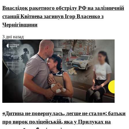
Внаслідок ракетного обстрілу РФ на залізничній
станції Квітнева загинув Ігор Власенко з
Чернігівщини
3 дні назад
«Дитина не повернулась, легше не стало»: батьки
про вирок поліцейській, яка у Прилуках на