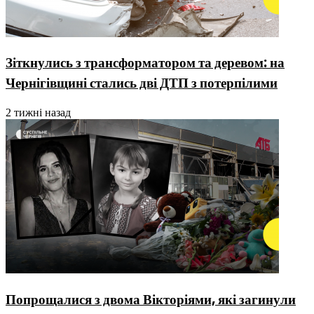
Зіткнулись з трансформатором та деревом: на
Чернігівщині стались дві ДТП з потерпілими
2 тижні назад
Попрощалися з двома Вікторіями, які загинули