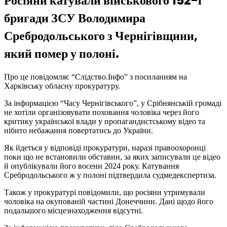
Росіяни катували військового 152-ї
бригади ЗСУ Володимира
Сребродольського з Чернігівщини,
який помер у полоні.
Про це повідомляє “Слідство.Інфо” з посиланням на
Харківську обласну прокуратуру.
За інформацією “Часу Чернігівського”, у Срібнянській громаді
не хотіли організовувати поховання чоловіка через його
критику української влади у пропагандистському відео та
нібито небажання повертатись до України.
Як йдеться у відповіді прокуратури, наразі правоохоронці
поки що не встановили обставин, за яких записували це відео
й опублікували його восени 2024 року. Катування
Сребродольського ж у полоні підтвердила судмедекспертиза.
Також у прокуратурі повідомили, що росіяни утримували
чоловіка на окупованій частині Донеччини. Дані щодо його
подальшого місцезнаходження відсутні.