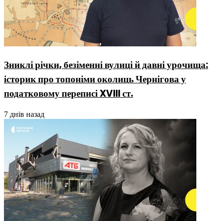
Зниклі річки, безіменні вулиці й давні урочища:
історик про топоніми околиць Чернігова у
податковому переписі XVIII ст.
7 днів назад