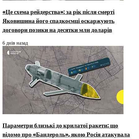
«Це схема рейдерства»: за рік після смерті
Яковишина його спадкоємці оскаржують
договори позики на десятки млн доларів
6 днів назад
Параметри близькі до крилатої ракети: що
відомо про «Бандероль», якою Росія атакувала