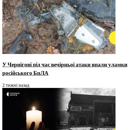
У Чернігові під час вечірньої атаки впали уламки
російського БпЛА
2 тижні назад