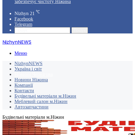
забезпечує чистоту Ніжина
℃
Nizhyn
21
Facebook
Telegram
Пошук
NizhynNEWS
Меню
NizhynNEWS
Україна і світ
Новини Чернігова
Новини Ніжина
Компанії
Контакти
Будівельні матеріали м.Ніжин
Меблевий салон м.Ніжин
Автозапчастини
Будівельні матеріали м.Ніжин