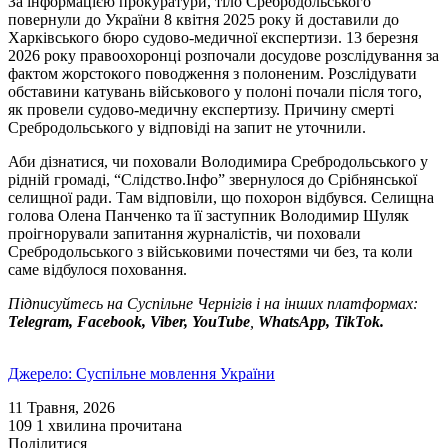
За інформацією прокуратури, тіло Сребродольського
повернули до України 8 квітня 2025 року й доставили до
Харківського бюро судово-медичної експертизи. 13 березня
2026 року правоохоронці розпочали досудове розслідування за
фактом жорстокого поводження з полоненим. Розслідувати
обставини катувань військового у полоні почали після того,
як провели судово-медичну експертизу. Причину смерті
Сребродольського у відповіді на запит не уточнили.
Аби дізнатися, чи поховали Володимира Сребродольського у
рідній громаді, “Слідство.Інфо” звернулося до Срібнянської
селищної ради. Там відповіли, що похорон відбувся. Селищна
голова Олена Панченко та її заступник Володимир Шуляк
проігнорували запитання журналістів, чи поховали
Сребродольського з військовими почестями чи без, та коли
саме відбулося поховання.
Підписуйтесь на Суспільне Чернігів і на інших платформах:
Telegram, Facebook, Viber, YouTube
,
WhatsApp, TikTok.
Джерело: Суспільне мовлення України
11 Травня, 2026
109
1 хвилина прочитана
Поділитися