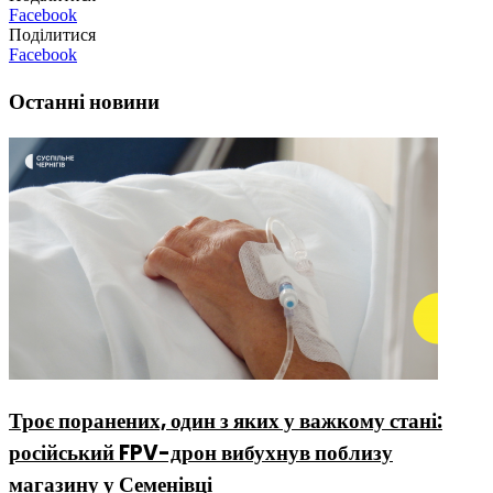
Facebook
Поділитися
Facebook
Останні новини
Троє поранених, один з яких у важкому стані:
російський FPV-дрон вибухнув поблизу
магазину у Семенівці