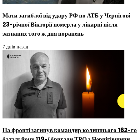
Мати загиблої від удару РФ по АТБ у Чернігові
23-річної Вікторії померла у лікарні після
зазнаних того ж дня поранень
7 днів назад
На фронті загинув командир колишнього 162-го
батальйону 119-ї бригади ТРО з Чернігівщини