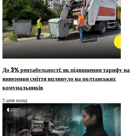
До 3% рентабельності: як підвищення тарифу на
вивезення сміття вплинуло на полтавських
комунальників
5 днів назад