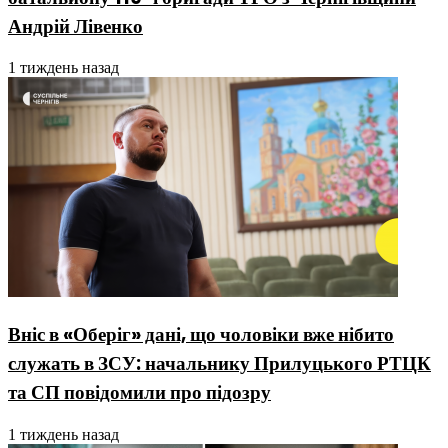
Андрій Лівенко
1 тиждень назад
Вніс в «Оберіг» дані, що чоловіки вже нібито
служать в ЗСУ: начальнику Прилуцького РТЦК
та СП повідомили про підозру
1 тиждень назад