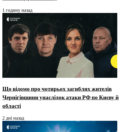
1 годину назад
Що відомо про чотирьох загиблих жителів
Чернігівщини унаслідок атаки РФ по Києву й
області
2 дні назад