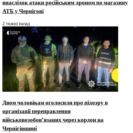
внаслідок атаки російським дроном по магазину
АТБ у Чернігові
2 тижні назад
Двом чоловікам оголосили про підозру в
організації переправлення
військовозобовʼязаних через кордон на
Чернігівщині