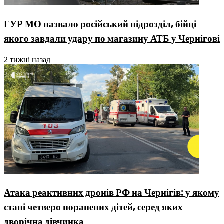
ГУР МО назвало російський підрозділ, бійці
якого завдали удару по магазину АТБ у Чернігові
2 тижні назад
Атака реактивних дронів РФ на Чернігів: у якому
стані четверо поранених дітей, серед яких
дворічна дівчинка