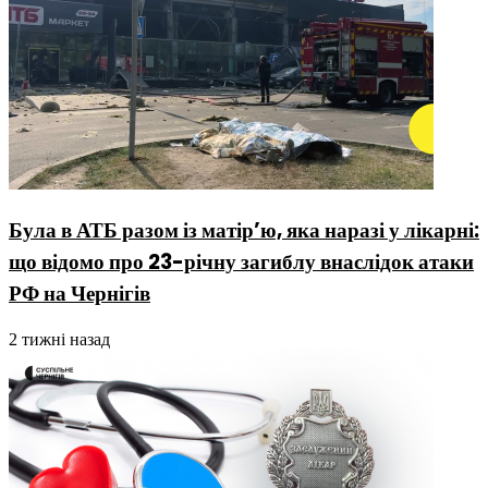
Була в АТБ разом із матір’ю, яка наразі у лікарні:
що відомо про 23-річну загиблу внаслідок атаки
РФ на Чернігів
2 тижні назад