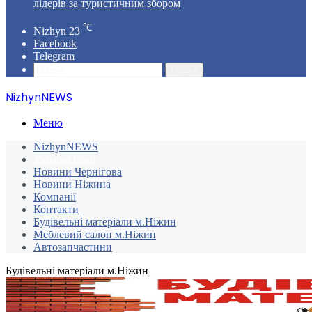
лідерів за туристичним збором
℃
Nizhyn
23
Facebook
Telegram
Пошук
NizhynNEWS
Меню
NizhynNEWS
Україна і світ
Новини Чернігова
Новини Ніжина
Компанії
Контакти
Будівельні матеріали м.Ніжин
Меблевий салон м.Ніжин
Автозапчастини
Будівельні матеріали м.Ніжин