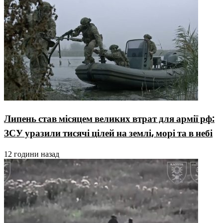
Липень став місяцем великих втрат для армії рф:
ЗСУ уразили тисячі цілей на землі, морі та в небі
12 години назад