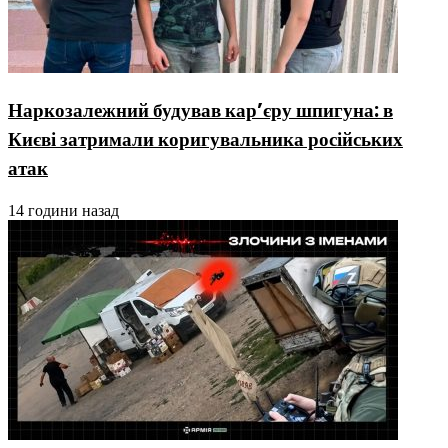
Наркозалежний будував кар’єру шпигуна: в
Києві затримали коригувальника російських
атак
14 години назад