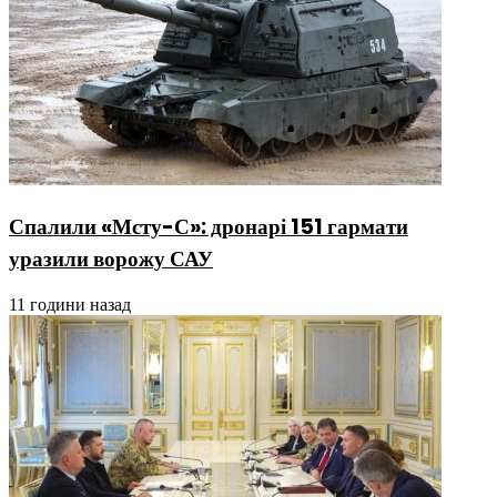
Спалили «Мсту-С»: дронарі 151 гармати
уразили ворожу САУ
11 години назад