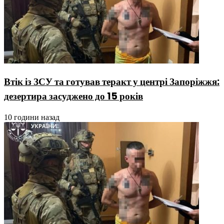
Втік із ЗСУ та готував теракт у центрі Запоріжжя:
дезертира засуджено до 15 років
10 години назад