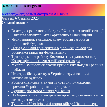
Замовлення в telegram
-
Мегабуд – будівельні матеріали м.Ніжин
Четвер, 6 Серпня 2026
Останні новини
Внаслідок ракетного обстрілу РФ на залізничній станції
Квітнева загинула Віта Горкавенко з Ніжинщини
Чернігівщина: внаслідок удару росіян загорівся
приватний будинок
Понад 270 млн грн: збитки від пожежі, внаслідок
російської атаки на Чернігівщину
Трансформація району Космонавтів: працюємо над
Концепцією посилення стійкості громади
У серпні змінюється графік приміських поїздів Гребінка
– Ніжин
Через російську атаку в Чернігові зруйнований
житловий будинок
Російські війська атакували чотири прикордонні
громади Чернігівщини – що відомо
Будівництво нової лікарні у Ніжині
На Чернігівщині розширюють програму безкоштовного
житла для переселенців
Туризм на Чернігівщині попри війну: Ніжин — серед