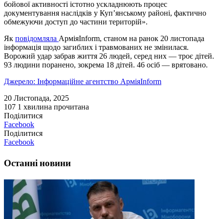
бойової активності істотно ускладнюють процес
документування наслідків у Куп’янському районі, фактично
обмежуючи доступ до частини територій».
Як
повідомляла
АрміяInform, станом на ранок 20 листопада
інформація щодо загиблих і травмованих не змінилася.
Ворожий удар забрав життя 26 людей, серед них — троє дітей.
93 людини поранено, зокрема 18 дітей. 46 осіб — врятовано.
Джерело: Інформаційне агентство АрміяInform
20 Листопада, 2025
107
1 хвилина прочитана
Поділитися
Facebook
Поділитися
Facebook
Останні новини