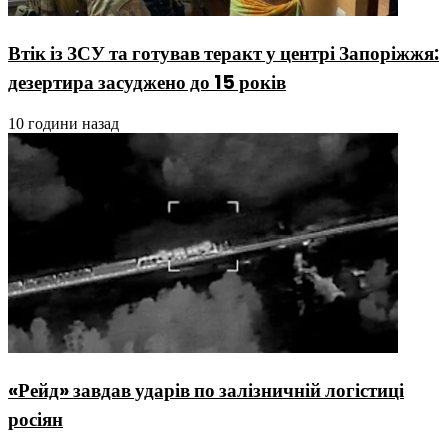
Втік із ЗСУ та готував теракт у центрі Запоріжжя:
дезертира засуджено до 15 років
10 години назад
«Рейд» завдав ударів по залізничній логістиці
росіян