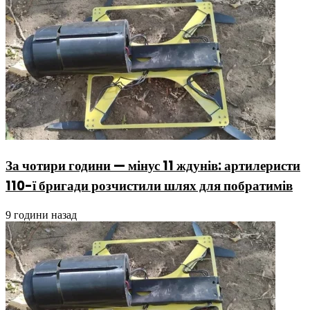
За чотири години — мінус 11 ждунів: артилеристи
110-ї бригади розчистили шлях для побратимів
9 години назад