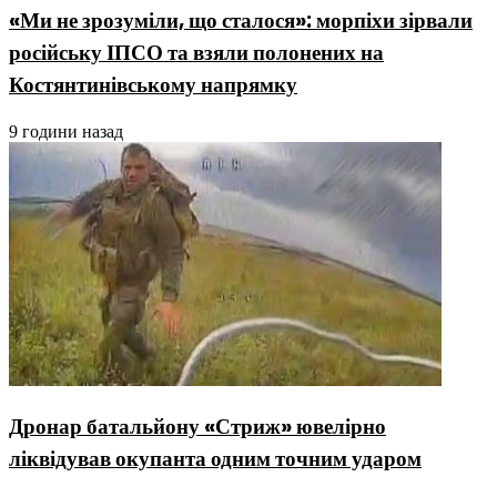
«Ми не зрозуміли, що сталося»: морпіхи зірвали
російську ІПСО та взяли полонених на
Костянтинівському напрямку
9 години назад
Дронар батальйону «Стриж» ювелірно
ліквідував окупанта одним точним ударом