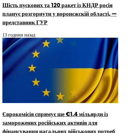
Шість пускових та 120 ракет із КНДР росія
планує розгорнути у воронєжскій області, —
представник ГУР
13 години назад
Єврокомісія спрямує ще €1.4 мільярди із
заморожених російських активів для
фінансування нагальних військових потреб