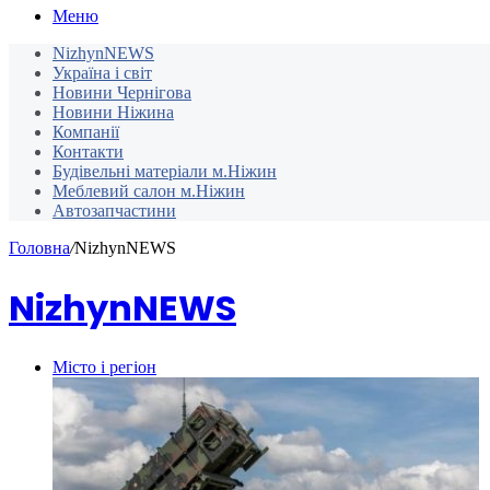
Меню
NizhynNEWS
Україна і світ
Новини Чернігова
Новини Ніжина
Компанії
Контакти
Будівельні матеріали м.Ніжин
Меблевий салон м.Ніжин
Автозапчастини
Головна
/
NizhynNEWS
NizhynNEWS
Місто і регіон