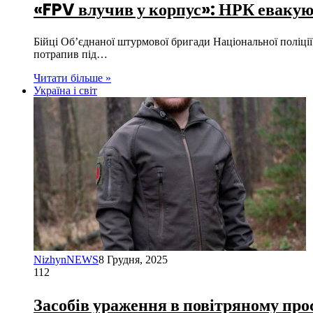
«FPV влучив у корпус»: НРК евакую
Бійці Об’єднаної штурмової бригади Національної поліці
потрапив під…
Читати більше »
Україна і світ
NizhynNEWS
8 Грудня, 2025
112
Засобів ураження в повітряному прос