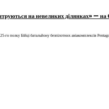
ентруються на невеликих ділянках» — на
225-го полку Бійці батальйону безпілотних авіакомплексів Penta