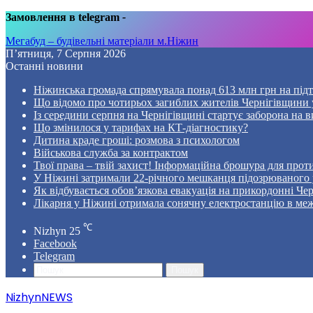
Замовлення в telegram
-
Мегабуд – будівельні матеріали м.Ніжин
П’ятниця, 7 Серпня 2026
Останні новини
Ніжинська громада спрямувала понад 613 млн грн на пі
Що відомо про чотирьох загиблих жителів Чернігівщини у
Із середини серпня на Чернігівщині стартує заборона на в
Що змінилося у тарифах на КТ-діагностику?
Дитина краде гроші: розмова з психологом
Військова служба за контрактом
Твої права – твій захист! Інформаційна брошура для проти
У Ніжині затримали 22-річного мешканця підозрюваного у
Як відбувається обов’язкова евакуація на прикордонні Че
Лікарня у Ніжині отримала сонячну електростанцію в ме
℃
Nizhyn
25
Facebook
Telegram
Пошук
NizhynNEWS