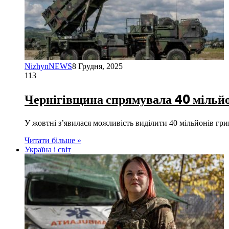
NizhynNEWS
8 Грудня, 2025
113
Чернігівщина спрямувала 40 мільй
У жовтні з’явилася можливість виділити 40 мільйонів г
Читати більше »
Україна і світ