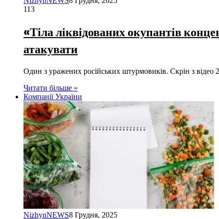
NizhynNEWS
8 Грудня, 2025
113
«Тіла ліквідованих окупантів конц
атакувати
Один з уражених російських штурмовиків. Скрін з відео 
Читати більше »
Компанії України
NizhynNEWS
8 Грудня, 2025