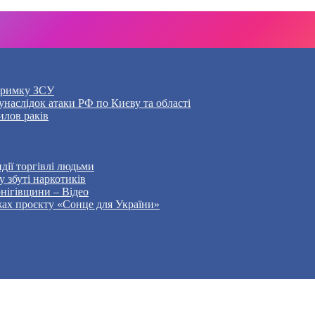
дтримку ЗСУ
наслідок атаки РФ по Києву та області
илов раків
дії торгівлі людьми
 збуті наркотиків
рнігівщини – Відео
жах проєкту «Сонце для України»