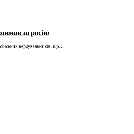
воював за росію
російських вербувальників, що…