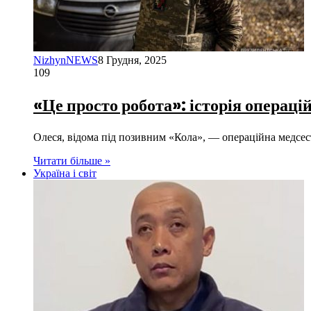
NizhynNEWS
8 Грудня, 2025
109
«Це просто робота»: історія операц
Олеся, відома під позивним «Кола», — операційна медсес
Читати більше »
Україна і світ