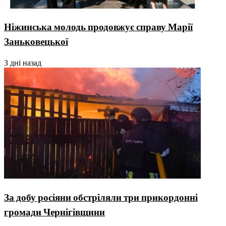
Ніжинська молодь продовжує справу Марії
Заньковецької
3 дні назад
За добу росіяни обстріляли три прикордонні
громади Чернігівщини