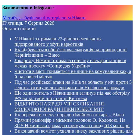
Замовлення в telegram
-
Мегабуд – будівельні матеріали м.Ніжин
П’ятниця, 7 Серпня 2026
Останні новини
У Ніжині затримали 22-річного мешканця
підозрюваного у збуті наркотиків
Як відбувається обов’язкова евакуація на прикордонні
Чернігівщини – Відео
Лікарня у Ніжині отримала сонячну електростанцію в
межах проєкту «Сонце для України»
Чистота в місті тримається не лише на комунальниках, а
й на совісті містян
Під час російської атаки на Київ та область у ніч проти 5
серпня загинули четверо жителів Носівської громади
Ще один житель з Ніжинщини загинув під час обстрілу
РФ на залізничній станції Квітнева
ВІДКРИТО НАБІР ДО VIII СКЛИКАННЯ
МОЛОДІЖНОЇ РАДИ НІЖИНСЬКОЇ МТГ
Як пережити спеку: поради сімейного лікаря – Відео
Прямий радіоефір з міським головою О. Кодолою. На
ЗСУ Ніжинська громада спрямувала понад 613 млн грн
Виконавчий комітет ухвалив низку важливих рішень для