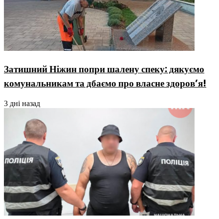
Затишний Ніжин попри шалену спеку: дякуємо
комунальникам та дбаємо про власне здоров’я!
3 дні назад