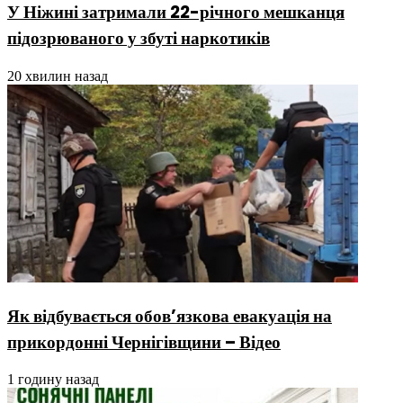
У Ніжині затримали 22-річного мешканця
підозрюваного у збуті наркотиків
20 хвилин назад
Як відбувається обов’язкова евакуація на
прикордонні Чернігівщини – Відео
1 годину назад