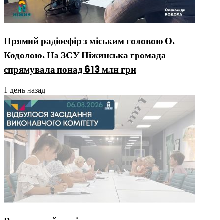
Прямий радіоефір з міським головою О.
Кодолою. На ЗСУ Ніжинська громада
спрямувала понад 613 млн грн
1 день назад