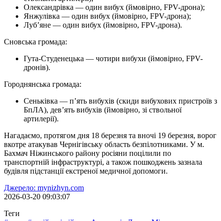
Олександрівка — один вибух (ймовірно, FPV-дрона);
Янжулівка — один вибух (ймовірно, FPV-дрона);
Луб’яне — один вибух (ймовірно, FPV-дрона).
Сновська громада:
Гута-Студенецька — чотири вибухи (ймовірно, FPV-
дронів).
Городнянська громада:
Сеньківка — п’ять вибухів (скиди вибухових пристроїв з
БпЛА), дев’ять вибухів (ймовірно, зі ствольної
артилерії).
Нагадаємо, протягом дня 18 березня та вночі 19 березня, ворог
вкотре атакував Чернігівську область безпілотниками. У м.
Бахмач Ніжинського району росіяни поцілили по
транспортній інфраструктурі, а також пошкоджень зазнала
будівля підстанції екстреної медичної допомоги.
Джерело: mynizhyn.com
2026-03-20 09:03:07
Теги