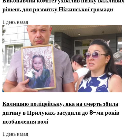
Виконавчий комітет ухвалив низку важливих
рішень для розвитку Ніжинської громади
1 день назад
Колишню поліцейську, яка на смерть збила
дитину в Прилуках, засудили до 8-ми років
позбавлення волі
1 день назад