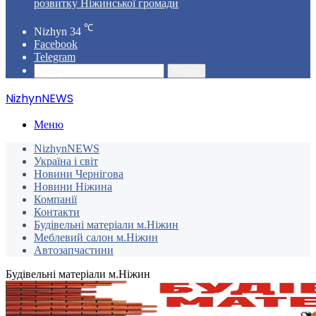
розвитку Ніжинської громади
℃
Nizhyn
34
Facebook
Telegram
Пошук
NizhynNEWS
Меню
NizhynNEWS
Україна і світ
Новини Чернігова
Новини Ніжина
Компанії
Контакти
Будівельні матеріали м.Ніжин
Меблевий салон м.Ніжин
Автозапчастини
Будівельні матеріали м.Ніжин