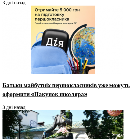
3 дні назад
Батьки майбутніх першокласників уже можуть
оформити «Пакунок школяра»
3 дні назад