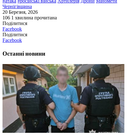
#атака
#російські війська
Артилерія
Дрони
Міномети
Чернігівщина
20 Березня, 2026
106
1 хвилина прочитана
Поділитися
Facebook
Поділитися
Facebook
Останні новини