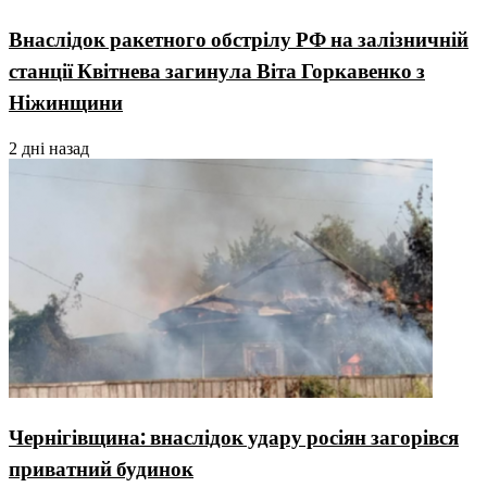
Внаслідок ракетного обстрілу РФ на залізничній
станції Квітнева загинула Віта Горкавенко з
Ніжинщини
2 дні назад
Чернігівщина: внаслідок удару росіян загорівся
приватний будинок