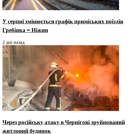
У серпні змінюється графік приміських поїздів
Гребінка – Ніжин
2 дні назад
Через російську атаку в Чернігові зруйнований
житловий будинок