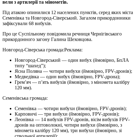
вели з артилерії та мінометів.
Під атакою опинилися 12 населених пунктів, серед яких міста
Семенівка та Новгород-Сіверський. Загалом прикордонники
зафіксували 68 вибухів.
Про це Суспільному повідомила речниця Чернігівського
прикордонного загону Галина Шеховцова.
Новгород-Сіверська громада:
Реклама:
Новгород-Сіверський — один вибух (ймовірно, БпЛА
типу “шахед”);
Ясна Поляна — чотири вибухи (ймовірно, FPV-дронів);
Медведівка — один вибух (ймовірно, FPV-дрона);
Грем’яч — п’ять вибухів (ймовірно, з міномета калібру
120 мм).
Семенівська громада:
Семенівка — чотири вибухи (ймовірно, FPV-дронів);
Карповичі — три вибухи (ймовірно, FPV-дронів);
Леонівка — 14 вибухів FPV-дронів, вісім вибухів FPV-
дронів на оптоволокні, чотири вибухи (ймовірно, з
міномета калібру 120 мм), три вибухи (ймовірно, зі
ствольної артилерії);