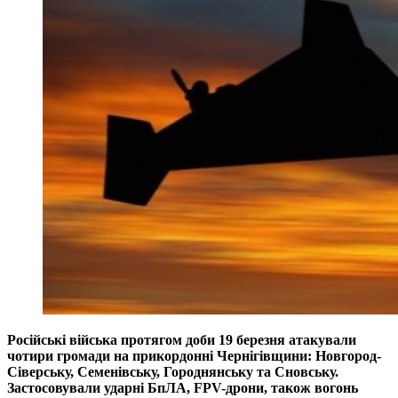
Російські війська протягом доби 19 березня атакували
чотири громади на прикордонні Чернігівщини: Новгород-
Сіверську, Семенівську, Городнянську та Сновську.
Застосовували ударні БпЛА, FPV-дрони, також вогонь