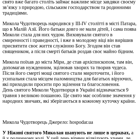
свято вже багато століть займає важливе місце завдяки своєму
зв’язку з природою, сільським господарством та родинними
традиціями.
Микола Чудотворець народився у III-IV столітті в місті Патара,
що в Малій Азії. Його батьки довго не мали дітей, і сама поява
Миколи стала для них чудом. Виховували святого в
смиренності і праведності, і вже в молодому віці він вирішив
присвятити своє життя служінню Богу. Згодом він став
священиком, а після смерті батьків роздав своє майно бідним.
Микола поїхав до міста Міри, де став архієпископом, там він,
допомагав нужденним, зцілював хворих та творив чудеса.
Після його смерті мощі святого стали мироточити, і його
усипальня стала місцем паломництва для багатьох віруючих,
які приходили просити про зцілення та благословення.
День святого Миколи Чудотворця в Україні відзначається 9
травня з великою пошаною. Це свято має особливе значення у
народних звичаях, які зберігаються в кожному куточку країни.
Микола Чудотворець Джерело: hospodar.ua
У Ніжині святого Миколая шанують не лише в церквах,
а
й у родинному колі. У цей день віряни відвідують храми, де