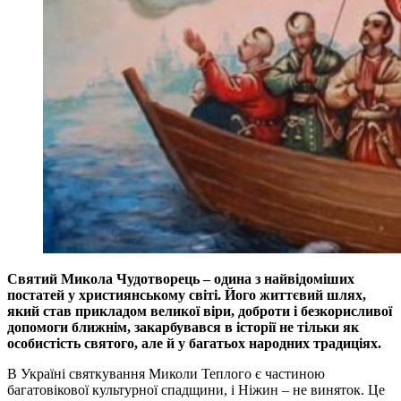
Святий Микола Чудотворець – одина з найвідоміших
постатей у християнському світі. Його життєвий шлях,
який став прикладом великої віри, доброти і безкорисливої
допомоги ближнім, закарбувався в історії не тільки як
особистість святого, але й у багатьох народних традиціях.
В Україні святкування Миколи Теплого є частиною
багатовікової культурної спадщини, і Ніжин – не виняток. Це