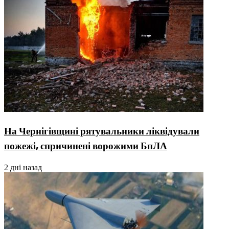
На Чернігівщині рятувальники ліквідували
пожежі, спричинені ворожими БпЛА
2 дні назад