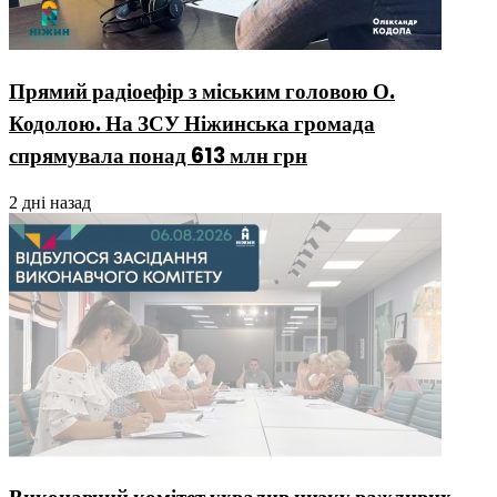
Прямий радіоефір з міським головою О.
Кодолою. На ЗСУ Ніжинська громада
спрямувала понад 613 млн грн
2 дні назад