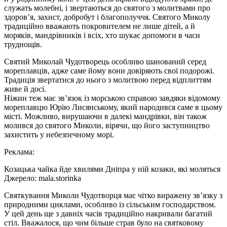
служать молебні, і звертаються до святого з молитвами про
здоров’я, захист, добробут і благополуччя. Святого Миколу
традиційно вважають покровителем не лише дітей, а й
моряків, мандрівників і всіх, хто шукає допомоги в часи
труднощів.
Святий Миколай Чудотворець особливо шанований серед
мореплавців, адже саме йому вони довіряють свої подорожі.
Традиція звертатися до нього з молитвою перед відплиттям
живе й досі.
Ніжин теж має зв’язок із морською справою завдяки відомому
мореплавцю Юрію Лисянському, який народився саме в цьому
місті. Можливо, вирушаючи в далекі мандрівки, він також
молився до святого Миколи, вірячи, що його заступництво
захистить у небезпечному морі.
Реклама:
Козацька чайка йде хвилями Дніпра у ній козаки, які моляться
Джерело: mala.storinka
Святкування Миколи Чудотворця має чітко виражену зв’язку з
природними циклами, особливо із сільським господарством.
У цей день ще з давніх часів традиційно накривали багатий
стіл. Вважалося, що чим більше страв було на святковому