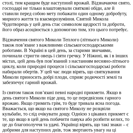
столі, тим кращим буде наступний врожай. Відзначаючи свято,
господарі не тільки влаштовували святкові обіди, але й
ставили перед собою мету побажати один одному добробуту,
мирного життя та взаєморозуміння. Святий Микола
Чудотворець у цей день стає символом щедрості та доброти,
його образ асоціюється з допомогою тим, хто цього потребує.
Відзначення святого Миколи Теплого (літнього Миколи)
також пов’язане з важливими сільськогосподарськими
роботами. В Україні в цей день, за старими звичаями,
починали стригти овець і сіяти гречку. У Ніжині, як і в інших
містах, цей день був пов’язаний з настанням весняно-літнього
циклу, коли природні процеси і сільськогосподарські роботи
набирали обертів. У цей час люди вірять, що святкування
Миколи приносить добрі плоди, сприяє родючості землі та
забезпечує гарний врожай.
Із святом також пов’язані певні народні прикмети. Якщо в
день святого Миколи піде дощ, то це передвісник гарного
врожаю. Якщо гримить грім, то буде тривала ясна погода.
Вважається, що якщо на святого Миколу не розцвіли
кульбаби, то слід очікувати дощу. Однією з цікавих прикмет є
те, що якщо в цей день побачити павука або розбити келих, то
це до благополуччя та удачі. Українці вірять, що такі знаки – є
добрими для наступних днів, тож звертають увагу на ці