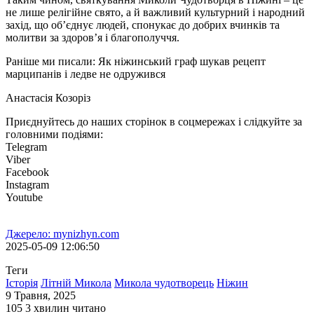
не лише релігійне свято, а й важливий культурний і народний
захід, що об’єднує людей, спонукає до добрих вчинків та
молитви за здоров’я і благополуччя.
Раніше ми писали: Як ніжинський граф шукав рецепт
марципанів і ледве не одружився
Анастасія Козоріз
Приєднуйтесь до наших сторінок в соцмережах і слідкуйте за
головними подіями:
Telegram
Viber
Facebook
Instagram
Youtube
Джерело: mynizhyn.com
2025-05-09 12:06:50
Теги
Історія
Літній Микола
Микола чудотворець
Ніжин
9 Травня, 2025
105
3 хвилин читано