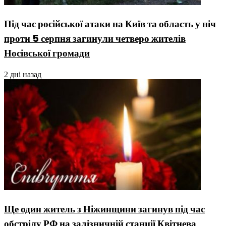
Під час російської атаки на Київ та область у ніч
проти 5 серпня загинули четверо жителів
Носівської громади
2 дні назад
Ще один житель з Ніжинщини загинув під час
обстрілу РФ на залізничній станції Квітнева