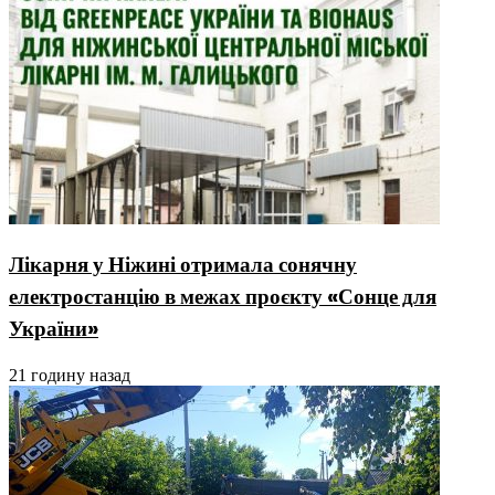
Лікарня у Ніжині отримала сонячну
електростанцію в межах проєкту «Сонце для
України»
21 годину назад