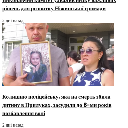
Виконавчий комітет ухвалив низку важливих
рішень для розвитку Ніжинської громади
2 дні назад
Колишню поліцейську, яка на смерть збила
дитину в Прилуках, засудили до 8-ми років
позбавлення волі
2 дні назад