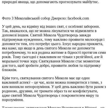
природні явища, що допомагають прогнозувати майбутнє.
Фото 3 Миколаївський собор Джерело: facebook.com
У цей день, на відміну від інших свят, є особливі заборони.
Так, вважалося, що не можна лінуватися чи відмовляти в
допомозі іншим. Святий Микола Чудотворець завжди
підтримував нужденних, тому важливо проявити милосердя і
допомогти тим, хто потребує цього. Існує народна прикмета,
яка каже, що якщо в день святого Миколи не допомогти
потребуючому, то вся родина житиме в бідності протягом семи
років. Тому сьогодні є важливим не тільки з релігійної, але й
моральної точки зору. Святкування Миколи стає моментом
для того, щоб зробити добро, проявити любов та підтримку
ближнім.
Крім того, святкування святого Миколи має ще один
важливий аспект – це час, коли можна помиритися з тими, з
ким виникли непорозуміння. У цей день важливо бути разом з
родиною, друзями, не тримати образ та не конфліктувати,
адже святий Микола Чудотворець є покровителем миру та
порозуміння.
Таким чином, святкування Миколи Чудотворця в Ніжині – це