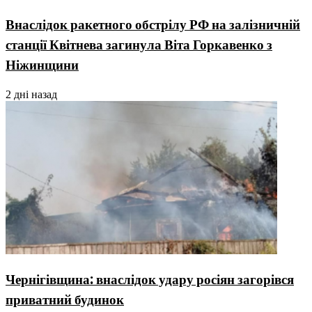
Внаслідок ракетного обстрілу РФ на залізничній
станції Квітнева загинула Віта Горкавенко з
Ніжинщини
2 дні назад
Чернігівщина: внаслідок удару росіян загорівся
приватний будинок