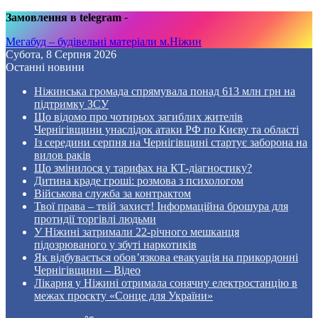
Замовлення в telegram
-
Мегабуд – будівельні матеріали м.Ніжин
Субота, 8 Серпня 2026
Останні новини
Ніжинська громада спрямувала понад 613 млн грн на
підтримку ЗСУ
Що відомо про чотирьох загиблих жителів
Чернігівщини унаслідок атаки РФ по Києву та області
Із середини серпня на Чернігівщині стартує заборона на
вилов раків
Що змінилося у тарифах на КТ-діагностику?
Дитина краде гроші: розмова з психологом
Військова служба за контрактом
Твої права – твій захист! Інформаційна брошура для
протидії торгівлі людьми
У Ніжині затримали 22-річного мешканця
підозрюваного у збуті наркотиків
Як відбувається обов’язкова евакуація на прикордонні
Чернігівщини – Відео
Лікарня у Ніжині отримала сонячну електростанцію в
межах проєкту «Сонце для України»