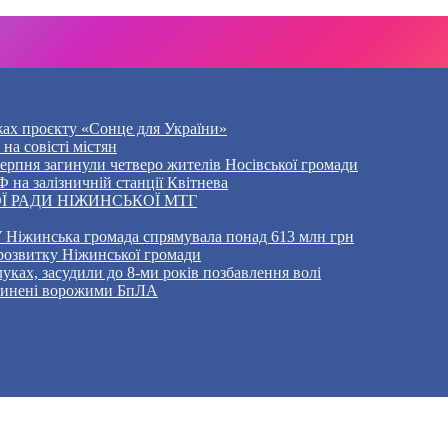
жах проєкту «Сонце для України»
на совісті містян
5 серпня загинули четверо жителів Носівської громади
 на залізничній станції Квітнева
Ї РАДИ НІЖИНСЬКОЇ МТГ
 Ніжинська громада спрямувала понад 613 млн грн
розвитку Ніжинської громади
уках, засудили до 8-ми років позбавлення волі
ичинені ворожими БпЛА