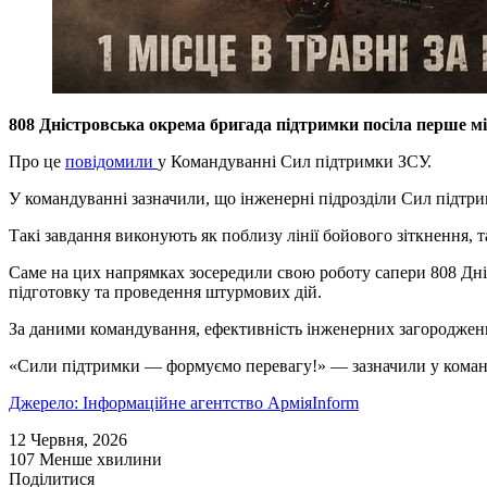
808 Дністровська окрема бригада підтримки посіла перше м
Про це
повідомили
у Командуванні Сил підтримки ЗСУ.
У командуванні зазначили, що інженерні підрозділи Сил підтр
Такі завдання виконують як поблизу лінії бойового зіткнення, 
Саме на цих напрямках зосередили свою роботу сапери 808 Дні
підготовку та проведення штурмових дій.
За даними командування, ефективність інженерних загороджень 
«Сили підтримки — формуємо перевагу!» — зазначили у коман
Джерело: Інформаційне агентство АрміяInform
12 Червня, 2026
107
Менше хвилини
Поділитися