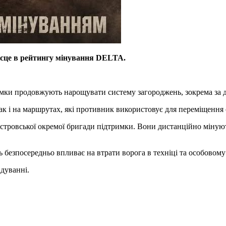
ісце в рейтингу мінування DELTA.
имки продовжують нарощувати систему загороджень, зокрема за 
так і на маршрутах, які противник використовує для переміщення 
стровської окремої бригади підтримки. Вони дистанційно мінуют
безпосередньо впливає на втрати ворога в техніці та особовому 
дуванні.