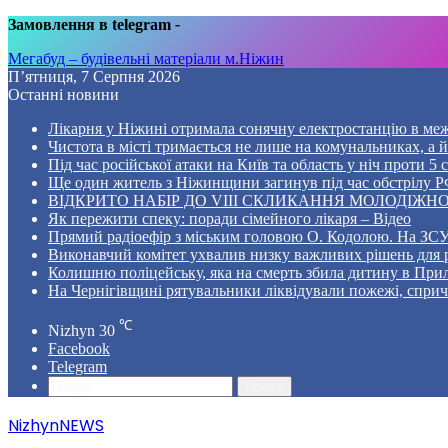
Замовлення в telegram
-
Мегабуд – будівельні матеріали м.Ніжин
П’ятниця, 7 Серпня 2026
Останні новини
Лікарня у Ніжині отримала сонячну електростанцію в ме
Чистота в місті тримається не лише на комунальниках, а й 
Під час російської атаки на Київ та область у ніч проти 
Ще один житель з Ніжинщини загинув під час обстрілу РФ
ВІДКРИТО НАБІР ДО VIII СКЛИКАННЯ МОЛОДІЖНО
Як пережити спеку: поради сімейного лікаря – Відео
Прямий радіоефір з міським головою О. Кодолою. На ЗСУ
Виконавчий комітет ухвалив низку важливих рішень для 
Колишню поліцейську, яка на смерть збила дитину в Прил
На Чернігівщині рятувальники ліквідували пожежі, спр
℃
Nizhyn
30
Facebook
Telegram
Пошук
NizhynNEWS