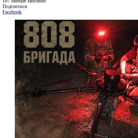
107
Менше хвилини
Поділитися
Facebook