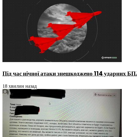
Під час нічної атаки знешкоджено 114 ударних БП
18 хвилин назад