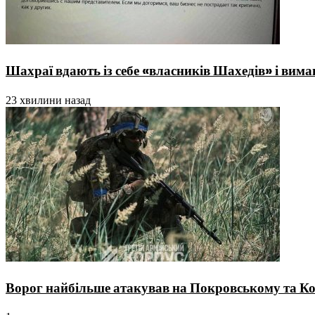
Шахраї вдають із себе «власників Шахедів» і вима
23 хвилини назад
Ворог найбільше атакував на Покровському та К