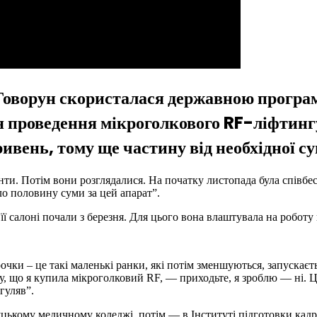
Говорун скористалася державною програ
я проведення мікроголкового RF-ліфтинг
ривень, тому ще частину від необхідної су
ти. Потім вони розглядалися. На початку листопада була співбесі
ло половину суми за цей апарат”.
ї салоні почали з березня. Для цього вона влаштувала на роботу
чки – це такі маленькі ранки, які потім зменшуються, запускаєть
у, що я купила мікроголковий RF, — приходьте, я зроблю — ні. Ц
гуляв”.
цькому медичному коледжі, потім — в Інституті підготовки кадр