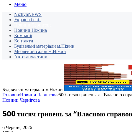
Меню
NizhynNEWS
Україна і світ
Новини Чернігова
Новини Ніжина
Компанії
Контакти
Будівельні матеріали м.Ніжин
Меблевий салон м.Ніжин
Автозапчастини
Будівельні матеріали м.Ніжин
Головна
/
Новини Чернігова
/
500 тисяч гривень за “Власною спр
Новини Чернігова
500 тисяч гривень за “Власною справо
6 Червня, 2026