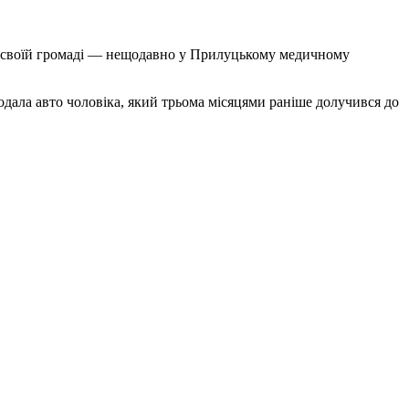
ати своїй громаді — нещодавно у Прилуцькому медичному
одала авто чоловіка, який трьома місяцями раніше долучився до