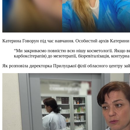
Катерина Говорун під час навчання.
Особистий архів Катерини
“Ми закриваємо повністю всю нішу косметології. Якщо ви 
карбоксітерапія) до мезотерапії, біоревіталізація, контурн
Як розповіла директорка Прилуцької філії обласного центру зай