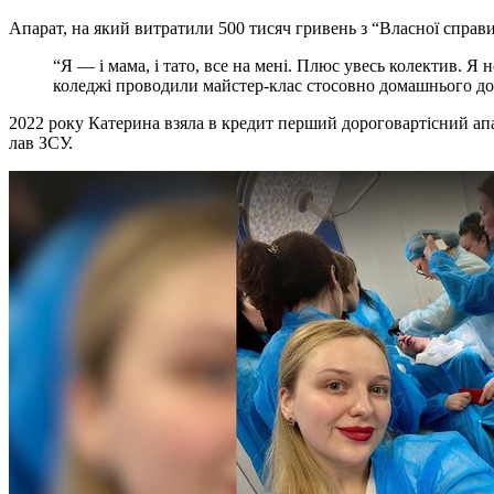
Апарат, на який витратили 500 тисяч гривень з “Власної справ
“Я — і мама, і тато, все на мені. Плюс увесь колектив. 
коледжі проводили майстер-клас стосовно домашнього догл
2022 року Катерина взяла в кредит перший дороговартісний апа
лав ЗСУ.