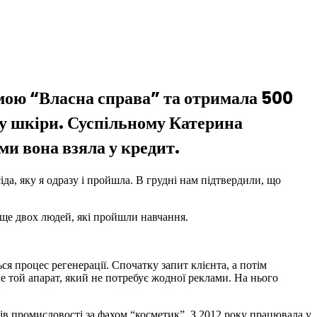
мою “Власна справа” та отримала 500
у шкіри. Суспільному Катерина
ми вона взяла у кредит.
да, яку я одразу і пройшла. В грудні нам підтвердили, що
 ще двох людей, які пройшли навчання.
ся процес регенерації. Спочатку запит клієнта, а потім
е той апарат, який не потребує жодної реклами. На нього
ів промисловості за фахом “косметик”. З 2012 року працювала у