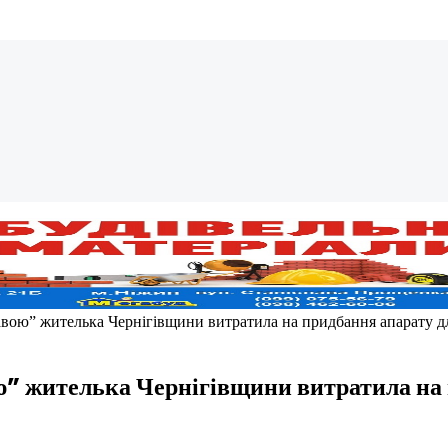
авою” жителька Чернігівщини витратила на придбання апарату д
ю” жителька Чернігівщини витратила на 