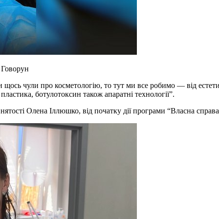
 Говорун
щось чули про косметологію, то тут ми все робимо — від естетичн
а пластика, ботулотоксин також апаратні технології”.
нятості Олена Іллюшко, від початку дії програми “Власна справа