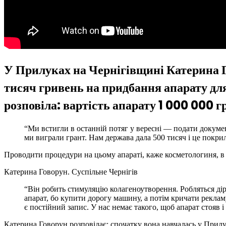
У Прилуках на Чернігівщині Катерина 
тисяч гривень на придбання апарату дл
розповіла: вартість апарату 1 000 000 г
“Ми встигли в останній потяг у вересні — подати докумен
ми виграли грант. Нам держава дала 500 тисяч і це покри
Проводити процедури на цьому апараті, каже косметологиня, в ї
Катерина Говорун.
Суспільне Чернігів
“Він робить стимуляцію колагеноутворення. Робляться діро
апарат, бо купити дорогу машину, а потім кричати реклам
є постійний запис. У нас немає такого, щоб апарат стояв і 
Катерина Говорун розповідає: спочатку вона навчалась у Прилу