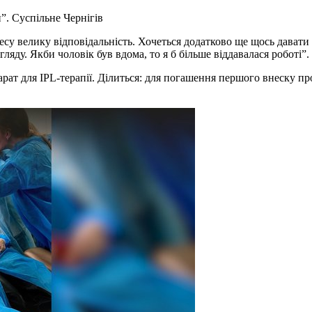
и”.
Суспільне Чернігів
Я несу велику відповідальність. Хочеться додатково ще щось дав
яду. Якби чоловік був вдома, то я б більше віддавалася роботі”.
рат для IPL-терапії. Ділиться: для погашення першого внеску пр