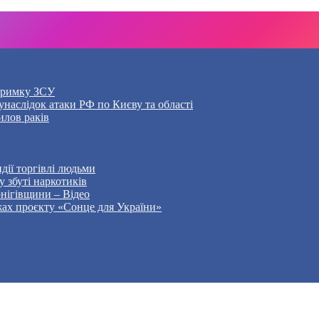
дтримку ЗСУ
наслідок атаки РФ по Києву та області
илов раків
дії торгівлі людьми
 збуті наркотиків
рнігівщини – Відео
жах проєкту «Сонце для України»