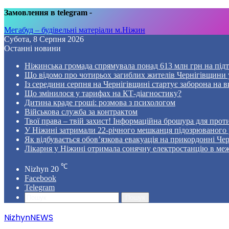
Замовлення в telegram
-
Мегабуд – будівельні матеріали м.Ніжин
Субота, 8 Серпня 2026
Останні новини
Ніжинська громада спрямувала понад 613 млн грн на пі
Що відомо про чотирьох загиблих жителів Чернігівщини у
Із середини серпня на Чернігівщині стартує заборона на в
Що змінилося у тарифах на КТ-діагностику?
Дитина краде гроші: розмова з психологом
Військова служба за контрактом
Твої права – твій захист! Інформаційна брошура для проти
У Ніжині затримали 22-річного мешканця підозрюваного у
Як відбувається обов’язкова евакуація на прикордонні Че
Лікарня у Ніжині отримала сонячну електростанцію в ме
℃
Nizhyn
20
Facebook
Telegram
Пошук
NizhynNEWS