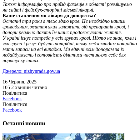
Також інформацію про приїзд фахівців з області розміщуємо
на сайті і фейсбук-сторінці міської лікарні.
Ваше ставлення як лікаря до донорства?
Останні три роки я теж здаю кров. Це необхідно нашим
громадянам, життя яких залежить від препаратів крові, і
донори реально дають їм шанс продовжувати життя.
У країні існує потреба у всіх групах крові. Ніхто не знає, коли і
яка група і резус будуть потрібні, тому медзакладам потрібно
мати запаси на всі випадки. Ми вдячні всім донорам за їх
небайдужість і готовність ділитися частинкою себе для
порятунку інших.
Джерело: nizhynrada.gov.ua
16 Червня, 2025
105
2 хвилин читано
Поділитися
Facebook
Поділитися
Facebook
Останні новини