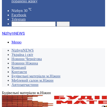
поранено жінку
℃
Nizhyn
30
Facebook
Telegram
Пошук
NizhynNEWS
Меню
NizhynNEWS
Україна і світ
Новини Чернігова
Новини Ніжина
Компанії
Контакти
Будівельні матеріали м.Ніжин
Меблевий салон м.Ніжин
Автозапчастини
Будівельні матеріали м.Ніжин