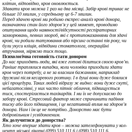
клітин, відповідно, кров оновлюється.
Здавати кров можна 1 раз на два місяці. Забір крові триває не
більше 10 хвилин, у середньому це 6-7 хвилин.
Перед здачею крові ми робимо експрес-аналіз крові донора,
визначаючи стан його здоров’я у цей момент, проводимо
опитування щодо наявності/відсутності респіраторних
захворювань, певних хвороб, які є протипоказаннями для здачі
крові, чи робили татуювання або пірсинг останні пів року, чи
були укуси кліщів, відвідини стоматолога, операційні
втручання, міряємо тиск тощо.
Психологічна готовність стати донором
До нас приходять люди, які вже готові ділитися своєю кров’ю.
Раніше траплялися випадки, коли чоловіки приходили здати
кров через потребу, а не за власним бажанням, наприклад
дружині після кесаревого розтину. І в душі вони дуже боялися
цієї процедури. Таких людей відразу ж видно: вони дуже скуті,
небагатослівні, у них часто пітніє обличчя, підвищується
тиск, спостерігається тахікардія. І ми їх не допускаємо до
забору крові. Стресовий фактор може спричинити падіння
тиску або його підвищення, і це негативний вплив на здоров’я
донора. Нам і їм це не потрібно. Донорство має бути
добровільним і усвідомленим.
Як долучитися до донорства?
Хто хоче вперше здати кров – можна зателефонувати у кол-
центр міської лікарні (099) 510 111 6 і (098) 510 111 6.