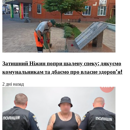
Затишний Ніжин попри шалену спеку: дякуємо
комунальникам та дбаємо про власне здоров’я!
2 дні назад