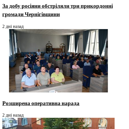
За добу росіяни обстріляли три прикордонні
громади Чернігівщини
2 дні назад
Розширена оперативна нарада
2 дні назад