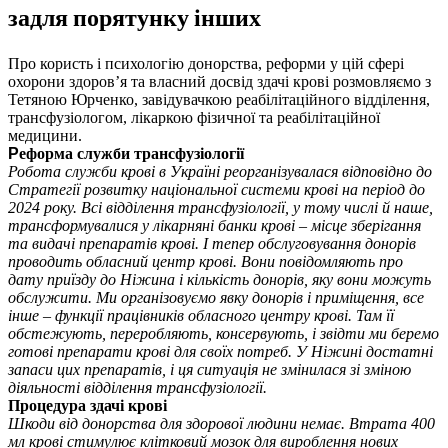
задля порятунку інших
Про користь і психологію донорства, реформи у цій сфері
охорони здоров’я та власний досвід здачі крові розмовляємо з
Тетяною Юрченко, завідувачкою реабілітаційного відділення,
трансфузіологом, лікаркою фізичної та реабілітаційної
медицини.
Р
еформа служби трансфузіології
Робота служби крові в Україні реорганізувалася відповідно до
Стратегії розвитку національної системи крові на період до
2024 року. Всі відділення трансфузіології, у тому числі й наше,
трансформувалися у лікарняні банки крові – місце зберігання
та видачі препаратів крові. І тепер обслуговування донорів
проводить обласний центр крові. Вони повідомляють про
дату приїзду до Ніжина і кількість донорів, яку вони можуть
обслужити. Ми організовуємо явку донорів і приміщення, все
інше – функції працівників обласного центру крові. Там її
обстежують, переробляють, консервують, і звідти ми беремо
готові препарати крові для своїх потреб. У Ніжині достатні
запаси цих препаратів, і ця ситуація не змінилася зі зміною
діяльності відділення трансфузіології.
Процедура здачі крові
Шкоди від донорства для здорової людини немає. Втрата 400
мл крові стимулює клітковий мозок для вироблення нових