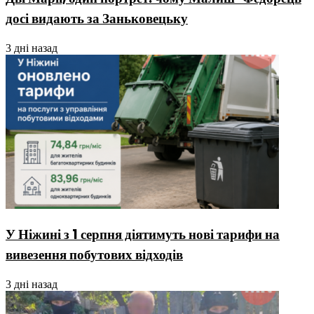
досі видають за Заньковецьку
3 дні назад
У Ніжині з 1 серпня діятимуть нові тарифи на
вивезення побутових відходів
3 дні назад