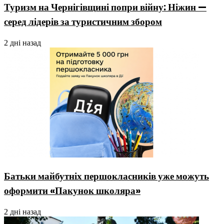
Туризм на Чернігівщині попри війну: Ніжин —
серед лідерів за туристичним збором
2 дні назад
Батьки майбутніх першокласників уже можуть
оформити «Пакунок школяра»
2 дні назад