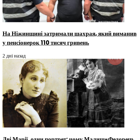
На Ніжинщині затримали шахрая, який виманив
у пенсіонерок 110 тисяч гривень
2 дні назад
Дві Марії, один портрет: чому Малиш-Федорець