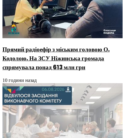
Прямий радіоефір з міським головою О.
Кодолою. На ЗСУ Ніжинська громада
спрямувала понад 613 млн грн
10 години назад