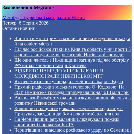
Замовлення в telegram
-
Мегабуд – будівельні матеріали м.Ніжин
Четвер, 6 Серпня 2026
Останні новини
Чистота в місті тримається не лише на комунальниках, а
й на совісті містян
Під час російської атаки на Київ та область у ніч проти 5
серпня загинули четверо жителів Носівської громади
Ще один житель з Ніжинщини загинув під час обстрілу
РФ на залізничній станції Квітнева
ВІДКРИТО НАБІР ДО VIII СКЛИКАННЯ
МОЛОДІЖНОЇ РАДИ НІЖИНСЬКОЇ МТГ
Як пережити спеку: поради сімейного лікаря – Відео
Прямий радіоефір з міським головою О. Кодолою. На
ЗСУ Ніжинська громада спрямувала понад 613 млн грн
Виконавчий комітет ухвалив низку важливих рішень для
розвитку Ніжинської громади
Колишню поліцейську, яка на смерть збила дитину в
Прилуках, засудили до 8-ми років позбавлення волі
На Чернігівщині рятувальники ліквідували пожежі,
спричинені ворожими БпЛА
Чернігівщина: внаслідок російського удару по Семенівці