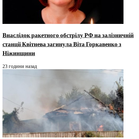
Внаслідок ракетного обстрілу РФ на залізничній
станції Квітнева загинула Віта Горкавенко з
Ніжинщини
23 години назад