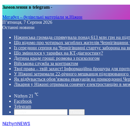
Замовлення в telegram
-
Мегабуд – будівельні матеріали м.Ніжин
П’ятниця, 7 Серпня 2026
Останні новини
Ніжинська громада спрямувала понад 613 млн грн на пі
Що відомо про чотирьох загиблих жителів Чернігівщини у
Із середини серпня на Чернігівщині стартує заборона на в
Що змінилося у тарифах на КТ-діагностику?
Дитина краде гроші: розмова з психологом
Військова служба за контрактом
Твої права – твій захист! Інформаційна брошура для проти
У Ніжині затримали 22-річного мешканця підозрюваного у
Як відбувається обов’язкова евакуація на прикордонні Че
Лікарня у Ніжині отримала сонячну електростанцію в ме
℃
Nizhyn
21
Facebook
Telegram
Пошук
NizhynNEWS