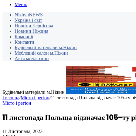
Меню
NizhynNEWS
Україна і світ
Новини Чернігова
Новини Ніжина
Компанії
Контакти
Будівельні матеріали м.Ніжин
Меблевий салон м.Ніжин
Автозапчастини
Будівельні матеріали м.Ніжин
Головна
/
Місто і регіон
/
11 листопада Польща відзначає 105-ту р
Місто і регіон
11 листопада Польща відзначає 105-ту 
11 Листопада, 2023