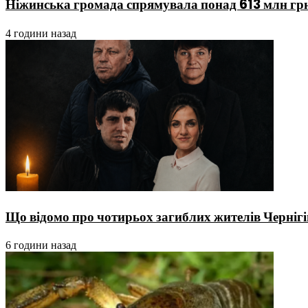
Ніжинська громада спрямувала понад 613 млн гр
4 години назад
Що відомо про чотирьох загиблих жителів Чернігі
6 години назад