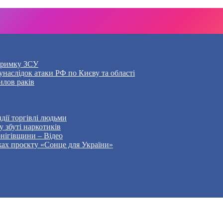
дтримку ЗСУ
наслідок атаки РФ по Києву та області
илов раків
дії торгівлі людьми
 збуті наркотиків
рнігівщини – Відео
жах проєкту «Сонце для України»