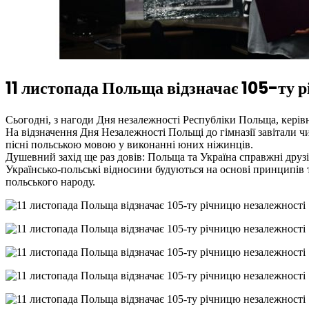
11 листопада Польща відзначає 105-ту 
Сьогодні, з нагоди Дня незалежності Республіки Польща, керів
На відзначення Дня Незалежності Польщі до гімназії завітали чи
пісні польською мовою у виконанні юних ніжинців.
Душевний захід ще раз довів: Польща та Україна справжні друзі
Українсько-польські відносини будуються на основі принципів
польського народу.