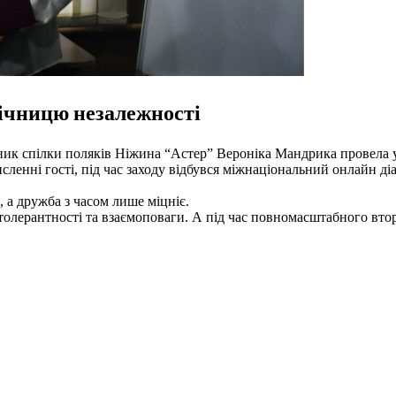
річницю незалежності
ник спілки поляків Ніжина “Астер” Вероніка Мандрика провела у
сленні гості, під час заходу відбувся міжнаціональний онлайн ді
, а дружба з часом лише міцніє.
 толерантності та взаємоповаги. А під час повномасштабного вт