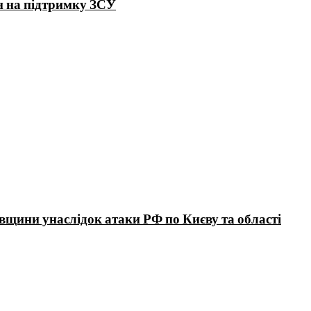
н на підтримку ЗСУ
вщини унаслідок атаки РФ по Києву та області