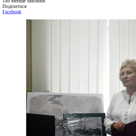
149
Менше хвилини
Поділитися
Facebook