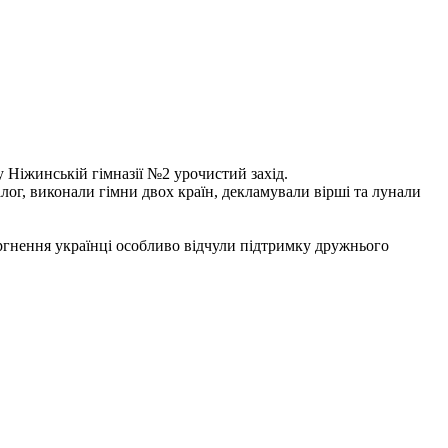
 Ніжинській гімназії №2 урочистий захід.
алог, виконали гімни двох країн, декламували вірші та лунали
оргнення українці особливо відчули підтримку дружнього