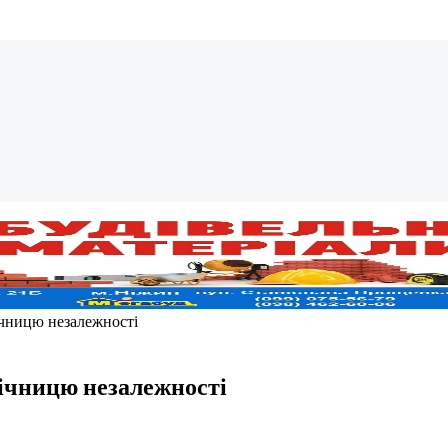
ічницю незалежності
річницю незалежності